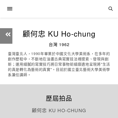
顧何忠 KU Ho-chung
台灣 1962
臺灣臺北人，1990年畢業於中國文化大學美術系，在多年的
創作歷程中，不斷地在油畫古典寫實技法裡摸索、發現與創
新；運用細膩的寫實技巧將日常事物钜細靡遺地呈現將"生活
的真是轉化為藝術的真實"。目前於國立臺北藝術大學美術學
系兼任講師。
歷屆拍品
顧何忠 KU HO-CHUNG