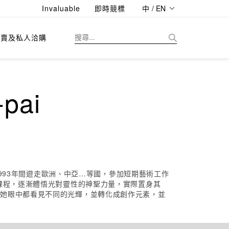
Invaluable
即時競標
中 / EN
拍賣及私人洽購
pai
1993年間遊走歐洲、中亞…等國，參加短期藝術工作
課程，逐漸體悟光對靈性的神聖力量，實際置身其
在她眼中都看見不同的光輝，並轉化成創作元素，並