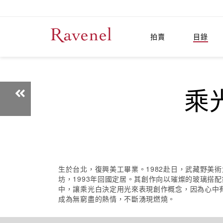
拍賣
目錄
乘光
生於台北，復興美工畢業。1982赴日，武藏野美術
坊，1993年回國定居。其創作向以璀燦的玻璃搭
中，讓乘光白決定用光來表現創作概念，因為心中
成為無窮盡的熱情，不斷湧現燃燒。