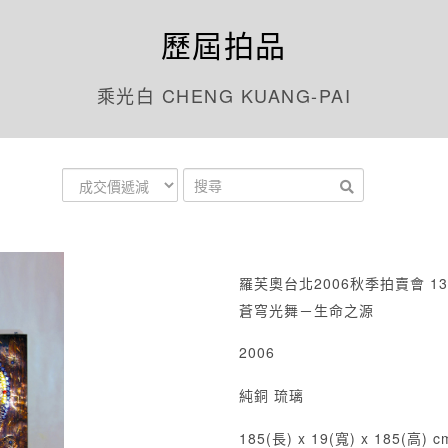
歷屆拍品
乘光白 CHENG KUANG-PAI
羅芙奧台北2006秋季拍賣會 13
蒼穹光舞－生命之源
2006
純銅 琉璃
185(長) x 19(寬) x 185(高) c