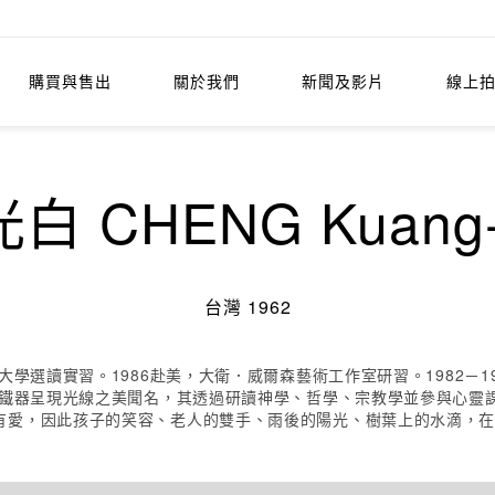
購買與售出
關於我們
新聞及影片
線上
白 CHENG Kuang-
台灣 1962
大學選讀實習。1986赴美，大衛．威爾森藝術工作室研習。1982－
配鐵器呈現光線之美聞名，其透過研讀神學、哲學、宗教學並參與心靈
有愛，因此孩子的笑容、老人的雙手、雨後的陽光、樹葉上的水滴，