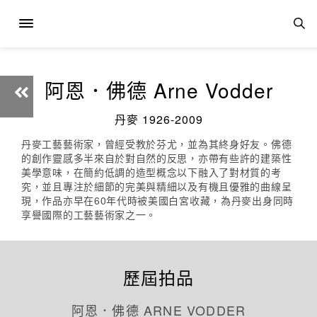
阿恩．佛德 Arne Vodder
丹麥 1926-2009
丹麥工藝藝術家，曾經受教於芬尤，並為其終身好友。佛德
的創作靈感多半來自於對自然的反思，亦帶有些許的建築性
美學意味，在簡約低調的造型概念以下融入了對材質的考
究，並且專注於細節的完美與精細以及有機且優雅的曲線呈
現，作品亦早在60年代時被美國白宮收藏，為丹麥出身同時
享譽國際的工藝藝術家之一。
歷屆拍品
阿恩．佛德 ARNE VODDER