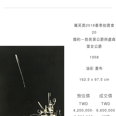
羅芙奧2018春季拍賣會
20
婚約－勃艮第公爵與盧森
堡女公爵
1958
油彩 畫布
162.5 x 97.5 cm
預估價
成交價
TWD
TWD
4,200,000-
6,600,000