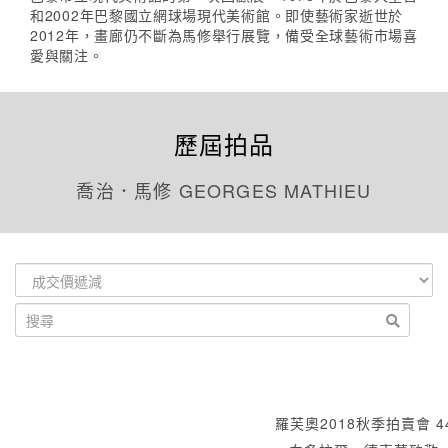
和2002年巴黎國立網球場現代美術館。即使藝術家逝世於
2012年，畫廊仍不斷為馬修舉行展覽，備受全球藝術市場喜
愛與關注。
歷屆拍品
喬治．馬修 GEORGES MATHIEU
羅芙奧2018秋季拍賣會 4