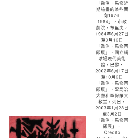
「喬治．馬修近
期繪畫的某些面
向1976-
1984」，市政
劇院，布里夫，
1984年6月27日
至9月16日
「喬治．馬修回
顧展」，國立網
球場現代美術
館，巴黎，
2002年6月17日
至10月6日
「喬治．馬修回
顧展」，聖喬治
大廳和聖保羅大
教堂，列日，
2003年1月23日
至3月2日
「喬治．馬修回
顧展」，
Credito