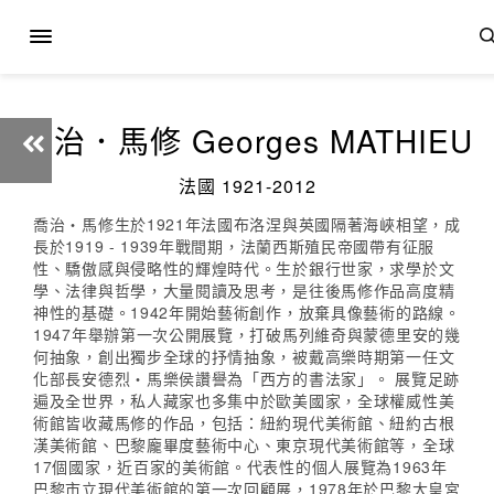
喬治．馬修 Georges MATHIEU
法國 1921-2012
喬治‧馬修生於1921年法國布洛涅與英國隔著海峽相望，成
長於1919 - 1939年戰間期，法蘭西斯殖民帝國帶有征服
性、驕傲感與侵略性的輝煌時代。生於銀行世家，求學於文
學、法律與哲學，大量閱讀及思考，是往後馬修作品高度精
神性的基礎。1942年開始藝術創作，放棄具像藝術的路線。
1947年舉辦第一次公開展覽，打破馬列維奇與蒙德里安的幾
何抽象，創出獨步全球的抒情抽象，被戴高樂時期第一任文
化部長安德烈‧馬樂侯讚譽為「西方的書法家」。 展覽足跡
遍及全世界，私人藏家也多集中於歐美國家，全球權威性美
術館皆收藏馬修的作品，包括：紐約現代美術館、紐約古根
漢美術館、巴黎龐畢度藝術中心、東京現代美術館等，全球
17個國家，近百家的美術館。代表性的個人展覽為1963年
巴黎市立現代美術館的第一次回顧展，1978年於巴黎大皇宮