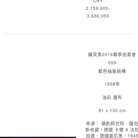
CNY
2,159,000-
3,636,000
羅芙奧2019春季拍賣會
059
藍色抽象結構
1958年
油彩 畫布
81 x 130 cm
來源： 攝影師甘特．薩
斯收藏，德國 卡爾 & 法
拍賣，德國慕尼黑，194