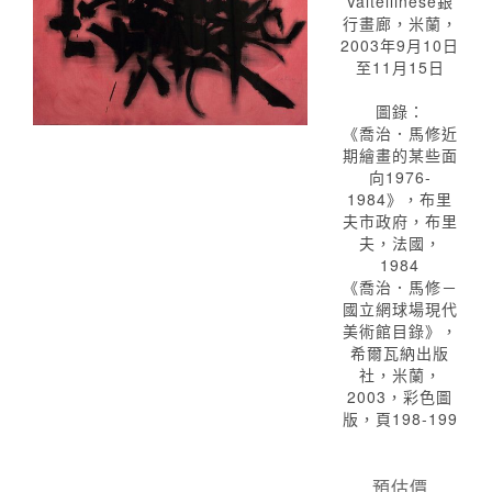
Valtellinese銀
行畫廊，米蘭，
2003年9月10日
至11月15日
圖錄：
《喬治．馬修近
期繪畫的某些面
向1976-
1984》，布里
夫市政府，布里
夫，法國，
1984
《喬治．馬修－
國立網球場現代
美術館目錄》，
希爾瓦納出版
社，米蘭，
2003，彩色圖
版，頁198-199
預估價