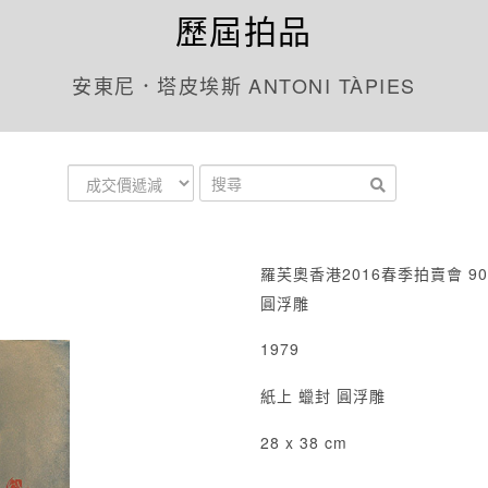
歷屆拍品
安東尼．塔皮埃斯 ANTONI TÀPIES
羅芙奧香港2016春季拍賣會 90
圓浮雕
1979
紙上 蠟封 圓浮雕
28 x 38 cm