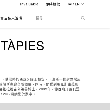
Invaluable
即時競標
中 / EN
拍賣及私人洽購
ÀPIES
年，受當時的西班牙國王胡安．卡洛斯一世封為塔皮
的箂藤斯畫廊舉辦個展，同時，他受到馬克斯主義影
洛維拉維吉利榮譽博士。2003年，獲西班牙最具聲
12年2月病逝於家中。