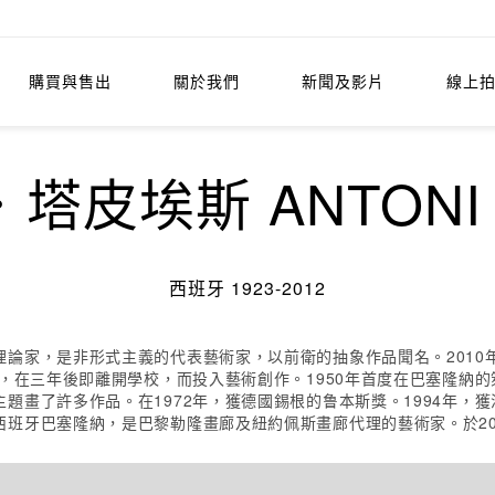
購買與售出
關於我們
新聞及影片
線上
塔皮埃斯 ANTONI T
西班牙 1923-2012
論家，是非形式主義的代表藝術家，以前衛的抽象作品聞名。2010
律，在三年後即離開學校，而投入藝術創作。1950年首度在巴塞隆納
題畫了許多作品。在1972年，獲德國錫根的鲁本斯獎。1994年，獲
班牙巴塞隆納，是巴黎勒隆畫廊及紐約佩斯畫廊代理的藝術家。於20