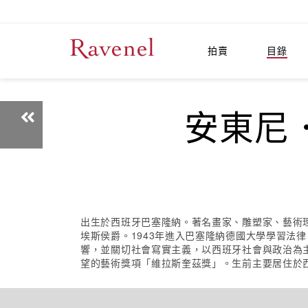
拍賣
目錄
安東尼．
出生於西班牙巴塞隆納。著名畫家、雕塑家、藝術理
埃斯侯爵。1943年進入巴塞隆納德國大學學習法
響，並關切社會寫實主義，以西班牙社會與政治為主
望的藝術獎項「維拉斯奎茲獎」。生前主要居住於西