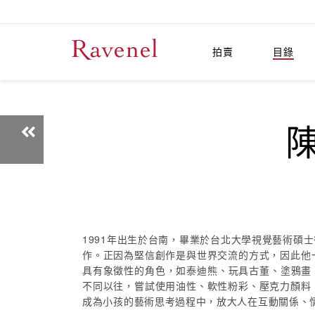
拍賣
目錄
陳
1991年出生於台南，畢業於台北大學視覺藝術
作。正因為堅信創作是與世界交流的方式，因此他
具有象徵性的角色，如泰迪熊、玩具古董、塗鴉畫、遊
不同以往，嘗試使用油性、軟性粉彩、壓克力顏料
成為小孩的藝術思考過程中，放大人在互動關係、