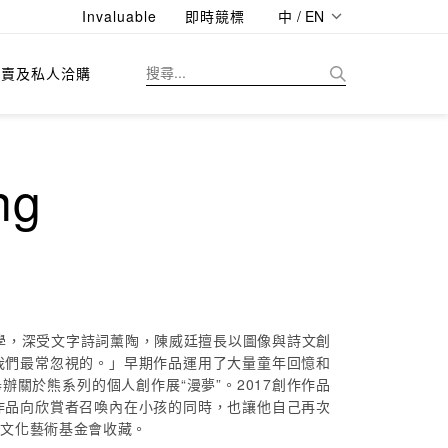
Invaluable
即時競標
中 / EN
拍賣及私人洽購
ng
學，深受文字詩詞薰陶，陳威廷擅長以圖像與詩文創
我們最常忽視的。」早期作品運用了大量童年回憶和
辦關於熊系列的個人創作展“漫夢”。2017創作作品
作品向欣賞者召喚內在小孩的同時，也讓他自己再次
寶文化藝術基金會收藏。