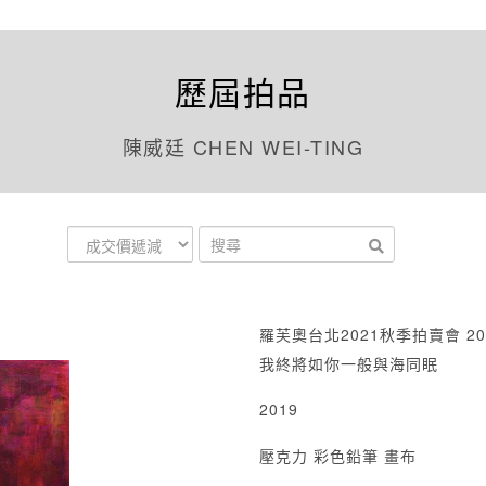
歷屆拍品
陳威廷 CHEN WEI-TING
羅芙奧台北2021秋季拍賣會 20
我終將如你一般與海同眠
2019
壓克力 彩色鉛筆 畫布