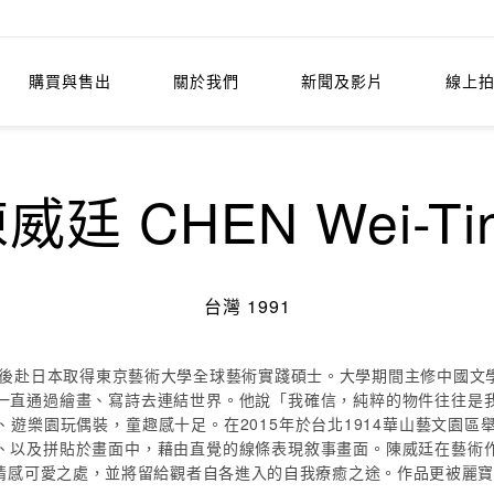
購買與售出
關於我們
新聞及影片
線上
威廷 CHEN Wei-Ti
台灣 1991
碩士後赴日本取得東京藝術大學全球藝術實踐碩士。大學期間主修中國文
一直通過繪畫、寫詩去連結世界。他說「我確信，純粹的物件往往是
樂園玩偶裝，童趣感十足。在2015年於台北1914華山藝文園區舉
、以及拼貼於畫面中，藉由直覺的線條表現敘事畫面。陳威廷在藝術
情感可愛之處，並將留給觀者自各進入的自我療癒之途。作品更被麗