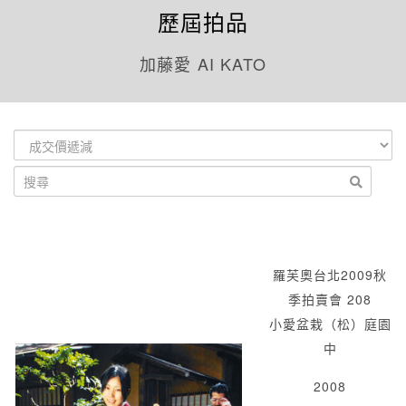
歷屆拍品
加藤愛 AI KATO
羅芙奧台北2009秋
季拍賣會 208
小愛盆栽（松）庭園
中
2008