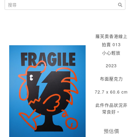
羅芙奧香港線上
拍賣 013
小心輕放
2023
布面壓克力
72.7 x 60.6 cm
此件作品狀況非
常良好。
預估價