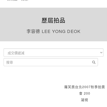
歷屆拍品
李容德 LEE YONG DEOK
羅芙奧台北2007秋季拍賣
會 200
凝視