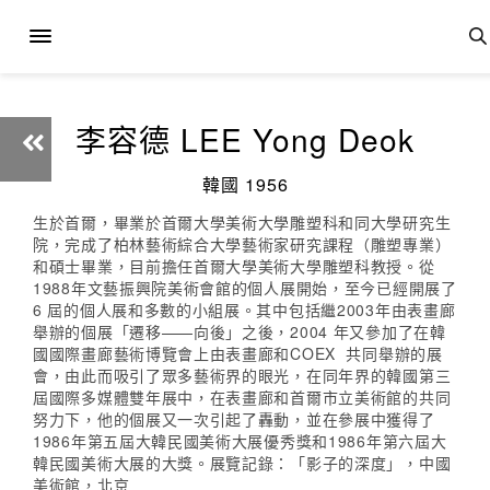
李容德 LEE Yong Deok
韓國 1956
生於首爾，畢業於首爾大學美術大學雕塑科和同大學研究生
院，完成了柏林藝術綜合大學藝術家研究課程（雕塑專業）
和碩士畢業，目前擔任首爾大學美術大學雕塑科教授。從
1988年文藝振興院美術會館的個人展開始，至今已經開展了
6 屆的個人展和多數的小組展。其中包括繼2003年由表畫廊
舉辦的個展「遷移——向後」之後，2004 年又參加了在韓
國國際畫廊藝術博覽會上由表畫廊和COEX 共同舉辦的展
會，由此而吸引了眾多藝術界的眼光，在同年界的韓國第三
屆國際多媒體雙年展中，在表畫廊和首爾市立美術館的共同
努力下，他的個展又一次引起了轟動，並在參展中獲得了
1986年第五屆大韓民國美術大展優秀獎和1986年第六屆大
韓民國美術大展的大獎。展覽記錄：「影子的深度」，中國
美術館，北京