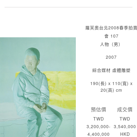
羅芙奧台北2008春季拍
會 107
人物（男）
2007
綜合媒材 虛體雕塑
190(長) x 110(寬) x
20(高) cm
預估價
成交價
TWD
TWD
3,200,000-
3,540,000
4,400,000
HKD