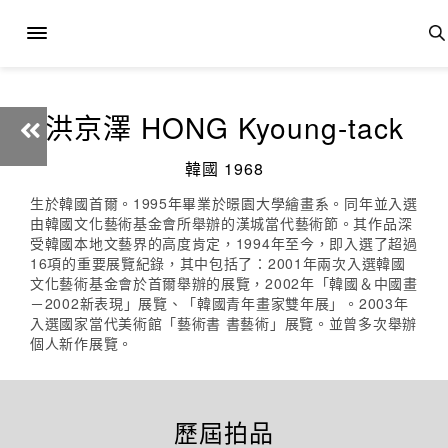
洪京澤 HONG Kyoung-tack
韓國 1968
生於韓國首爾。1995年畢業於暻園大學繪畫系。同年並入選
由韓國文化藝術基金會所舉辦的漢城當代藝術節。其作品深
受韓國本地文藝界的高度肯定，1994年至今，即入選了超過
16項的重要展覽紀錄，其中包括了：2001年兩次入選韓國
文化藝術基金會於首爾舉辦的展覽，2002年「韓國＆中國畫
－2002新表現」展覽、「韓國青年畫家雙年展」。2003年
入選國家當代美術館「藝術書 書藝術」展覽。並曾多次舉辦
個人新作展覽。
歷屆拍品