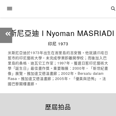
米斯尼亞迪 I Nyoman MASRIADI
印尼 1973
米斯尼亞迪於1973年出生在峇里島的吉安雅。他就讀爪哇日
惹市的印尼藝術大學，未完成學業即離開學校；而後加入巴
里島的桑格．迪瓦它工作室；1997年，獲選日惹印尼藝術大
學「誕生日」最佳畫作獎。重要聯展：2000年，「新世紀畫
像」展覽，雅加達艾德溫畫廊；2002年，Bersatu dalam
Rasa，雅加達艾德溫畫廊；2005年，「優美與恐怖」，法
國巴黎閣樓畫廊。
歷屆拍品