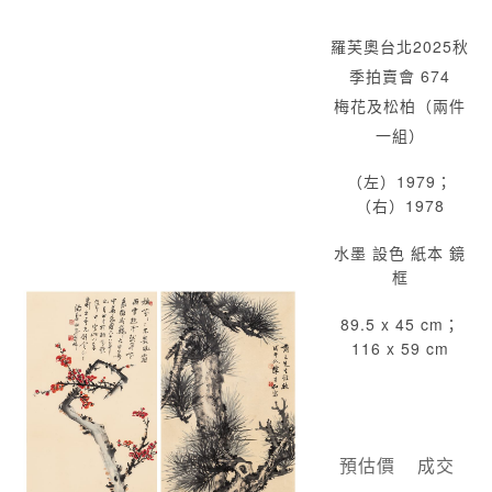
羅芙奧台北2025秋
季拍賣會 674
梅花及松柏（兩件
一組）
（左）1979；
（右）1978
水墨 設色 紙本 鏡
框
89.5 x 45 cm；
116 x 59 cm
預估價
成交