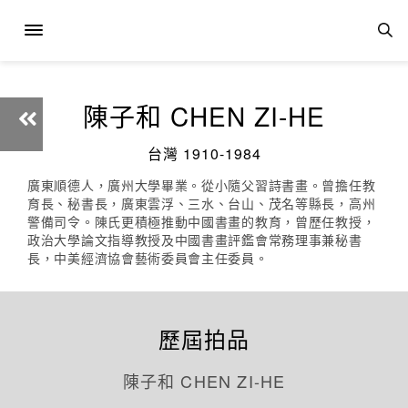
陳子和 CHEN ZI-HE
台灣 1910-1984
廣東順德人，廣州大學畢業。從小隨父習詩書畫。曾擔任教
育長、秘書長，廣東雲浮、三水、台山、茂名等縣長，高州
警備司令。陳氏更積極推動中國書畫的教育，曾歷任教授，
政治大學論文指導教授及中國書畫評鑑會常務理事兼秘書
長，中美經濟協會藝術委員會主任委員。
歷屆拍品
陳子和 CHEN ZI-HE