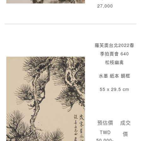
27,000
羅芙奧台北2022春
季拍賣會 640
松枝幽禽
水墨 紙本 鏡框
55 x 29.5 cm
預估價
成交
TWD
價
50,000-