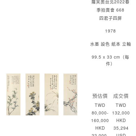
羅芙奧台北2022春
季拍賣會 668
四君子四屏
1978
水墨 設色 紙本 立軸
99.5 x 33 cm（每
件）
預估價
成交價
TWD
TWD
80,000-
132,000
160,000
HKD
HKD
35,294
22,000-
USD