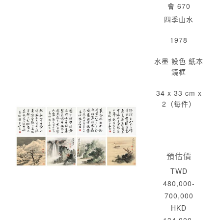
會 670
四季山水
1978
水墨 設色 紙本
鏡框
34 x 33 cm x
2（每件）
預估價
TWD
480,000-
700,000
HKD