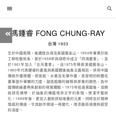
馮鍾睿 FONG CHUNG-RAY
台灣 1933
生於中國南陽，後遷居台灣及美國舊金山，1954年畢業於政
工幹校藝術系，曾於1958年與胡奇中成立「四海畫會」，並
於1961年加入「五月畫會」，自1975年移居美國舊金山。
1960年代馮鍾睿的畫風與美國戰後抽象主義相近，併用中國
傳統作畫媒體，即宣紙、水墨及毛筆作畫。其發明的棕櫚毛
畫筆提升筆觸的力度，凝造粗曠的線條與厚重的顏色，為中
國傳統繪畫帶來創新的視覺體驗。1975年抵達美國後，並開
始研究佛學，於抽象的構圖增添文字的表現，使漢字藝術
化。1989年後，更加入藝術拼貼堆疊的元素，同時忠於精神
情感的傳達，令其創作領域一再變化，增添藝術視覺與感受
的深度。