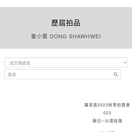
歷屆拍品
董小蕙 DONG SHAWHWEI
羅芙奧2023秋季拍賣會
023
靜日─沙漠玫瑰