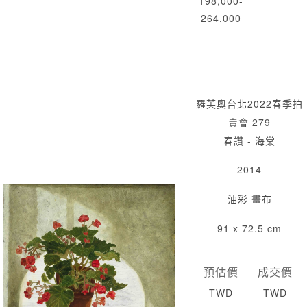
198,000-
264,000
羅芙奧台北2022春季拍
賣會 279
春讚 - 海棠
2014
油彩 畫布
91 x 72.5 cm
預估價
成交價
TWD
TWD