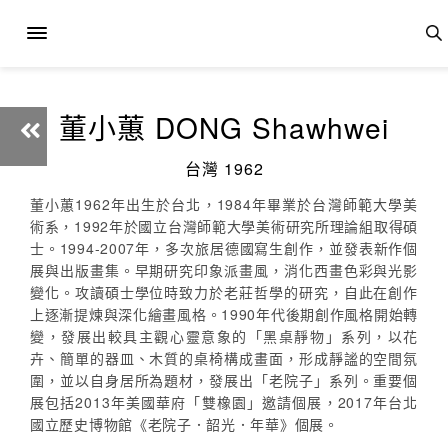
董小蕙 DONG Shawhwei
台灣 1962
董小蕙1962年出生於台北，1984年畢業於台灣師範大學美
術系，1992年於國立台灣師範大學美術研究所理論組取得碩
士。1994-2007年，多次旅居德國寫生創作，並發表新作個
展與出版畫集。早期研究印象派畫風，消化西畫色彩與光影
變化。攻讀碩士學位時致力於老莊哲學的研究，自此在創作
上逐漸提煉與深化繪畫風格。1990年代後期創作風格開始轉
變，發展出較具主觀心靈意象的「黑桌靜物」系列，以花
卉、簡單的器皿、木質的桌椅構成畫面，形成靜謐的空間氛
圍，並以自身居所為題材，發展出「老院子」系列。重要個
展包括2013年美國華府「雙橡園」邀請個展，2017年台北
國立歷史博物館《老院子．韶光．年華》個展。