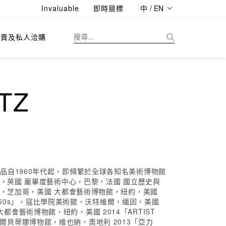
Invaluable
即時競標
中 / EN
拍賣及私人洽購
TZ
自1960年代起，即頻繁於全球各知名美術博物館
，英國 龐畢度藝術中心，巴黎，法國 國立歷史與
館，芝加哥，美國 大都會藝術博物館，紐約，美國
 the 1950s」，寇比學院美術館，沃特維爾，緬因，美國
都會藝術博物館，紐約，美國 2014「ARTIST
s」，阿爾貝蒂娜博物館，維也納，奧地利 2013「亞力