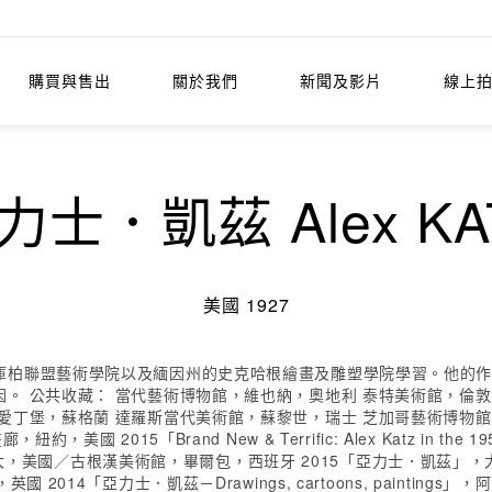
購買與售出
關於我們
新聞及影片
線上
力士．凱茲 Alex KA
美國 1927
柏聯盟藝術學院以及緬因州的史克哈根繪畫及雕塑學院學習。他的作品
。 公共收藏： 當代藝術博物館，維也納，奧地利 泰特美術館，倫敦
愛丁堡，蘇格蘭 達羅斯當代美術館，蘇黎世，瑞士 芝加哥藝術博物
美國 2015「Brand New & Terrific: Alex Katz in
亞特蘭大，美國／古根漢美術館，畢爾包，西班牙 2015「亞力士．凱茲」，大
014「亞力士．凱茲－Drawings, cartoons, painting