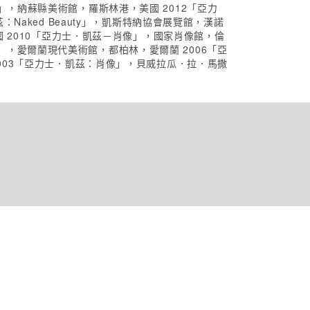
，納蘇縣美術館，羅斯林港，美國 2012「亞力
aked Beauty」，凱斯特納協會展覽館，漢諾
國 2010「亞力士．凱茲－肖像」，國家肖像館，倫
紐約」，愛爾蘭現代美術館，都柏林，愛爾蘭 2006「亞
003「亞力士．凱茲：肖像」，貝威拉瓜．拉．馬撒