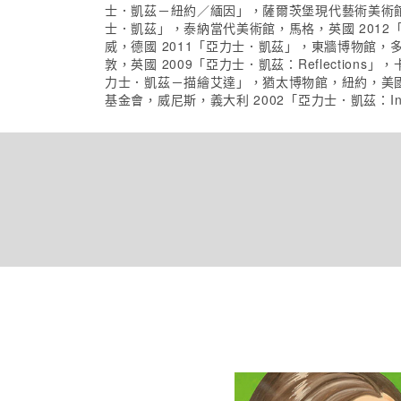
士．凱茲－紐約／緬因」，薩爾茨堡現代藝術美術館
士．凱茲」，泰納當代美術館，馬格，英國 2012「
威，德國 2011「亞力士．凱茲」，東牆博物館，
敦，英國 2009「亞力士．凱茲：Reflectio
力士．凱茲－描繪艾達」，猶太博物館，紐約，美國
基金會，威尼斯，義大利 2002「亞力士．凱茲：In