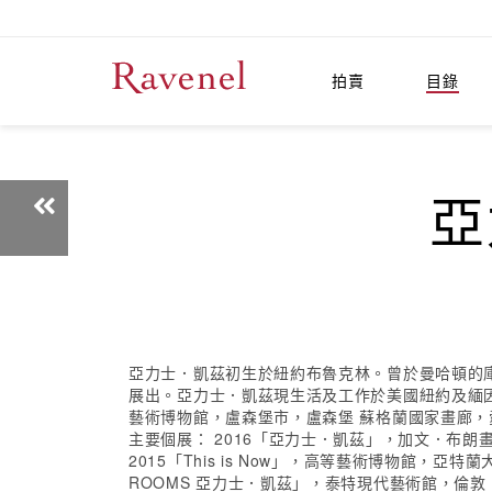
拍賣
目錄
亞
亞力士．凱茲初生於紐約布魯克林。曾於曼哈頓的庫
展出。亞力士．凱茲現生活及工作於美國紐約及緬因
藝術博物館，盧森堡市，盧森堡 蘇格蘭國家畫廊，
主要個展： 2016「亞力士．凱茲」，加文．布朗畫廊，紐約，
2015「This is Now」，高等藝術博物館，
ROOMS 亞力士．凱茲」，泰特現代藝術館，倫敦，英國 2