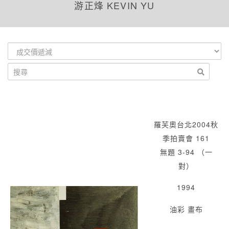
游正烽 KEVIN YU
羅芙奧台北2004秋
季拍賣會 161
無題 3-94 （一
對）
1994
油彩 畫布