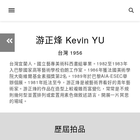
游正烽 Kevin YU
台灣 1956
台灣宜蘭人。國立藝專美術科西畫組畢業。1982至1983年
入巴黎國家高等藝術學校伯朗工作室。1986年獲法國美術學
院大衛維爾基金素描獎第2名。1989年於巴黎AIA-ESEC舉
辦個展。1981年抵法至今，游正烽是被藝術界看好的青年藝
術家。游正烽的作品在造型上較複雜而富變化，常常是不規
則幾何型並置排列或套置用素色做敘述語言，開展一片冥思
的場域。
歷屆拍品