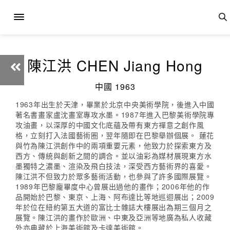
陳江洪 CHEN Jiang Hong
中國 1963
1963年出生於天津，畢業於北京中央美術學院，後進入中國
著名書畫家盧沈畫室專攻水墨。1987年進入巴黎美術學院專
攻油畫，以深厚的中國文化底蘊及帶有東方禪意之創作風
格，立刻打入法國藝術圈，翌年隨即在巴黎舉辦個展。 蓮花
與竹為陳江洪創作中的兩項重要元素，他致力於探索東方及
西方、傳統與創新之間的調合。並以油彩為媒材展現東方水
墨獨特之濃墨、渲染及飛白技法，深受西方藝術界的喜愛。
陳江洪不但致力於眾多藝術活動，也參與了許多國際展覽。
1989年巴黎龐畢度中心曾展出過他的畫作；2006年他的作
品開始於巴黎、東京、上海、阿布達比等地巡迴展出；2009
年於位在紐約第五大道的富比士雜誌大樓展出為期三個月之
展覽。陳江洪的畫作於歐洲、中東及亞洲等地廣為私人收藏
外亦典藏於上海美術館及卡達美術館。