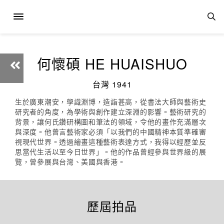
何懷碩 HE HUAISHUO
台灣 1941
生於廣東潮安，學識淵博，造詣甚高，從書法大師與藝術史
研究者的角度，為學術與創作建立深淵的影響。藝術研究的
背景，讓何氏鑽研構圖和筆法的領域，令他的畫作充滿層次
與深度。他曾言藝術家必須「以我們的中國精神本質準確審
視現代世界。透過繪畫這種藝術表達方式，我得以經歷並反
思當代生活以至今日世界」。他的作品曾經參與世界級的展
覽，曾參展與台灣、美國與香港。
歷屆拍品