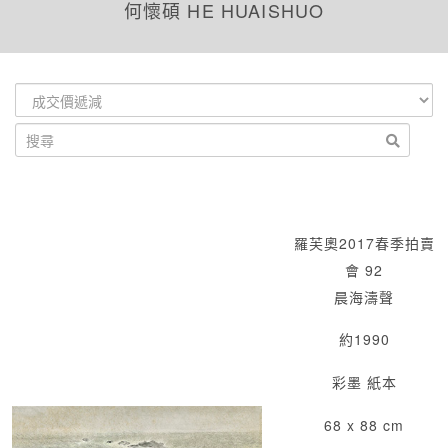
何懷碩 HE HUAISHUO
羅芙奧2017春季拍賣
會 92
晨海濤聲
約1990
彩墨 紙本
68 x 88 cm