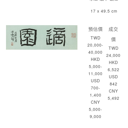
17 x 49.5 cm
預估價
成交
TWD
價
20,000-
TWD
40,000
24,000
HKD
HKD
5,000-
6,522
11,000
USD
USD
842
700-
CNY
1,400
5,492
CNY
5,000-
9,000