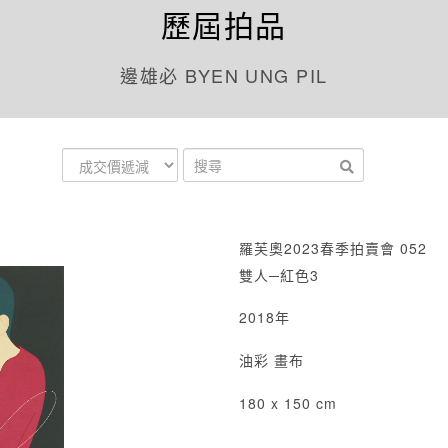
歷屆拍品
邊雄必 BYEN UNG PIL
羅芙奧2023春季拍賣會 052
雙人─紅色3
2018年
油彩 畫布
180 x 150 cm