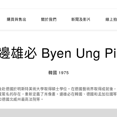
購買與售出
關於我們
新聞及影片
線上
邊雄必 Byen Ung Pi
韓國 1975
後赴德國於明斯特美術大學取得碩士學位。在德國藝術界取得成就後
成匿名的存在，重新定義了肖像畫。邊雄必在韓國、德國和孟加拉國
和德國北威州最高法院等。