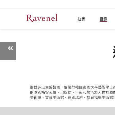
拍賣
目錄
邊雄必出生於韓國，畢業於韓國東國大學藝術學士
的陰影捕捉表情，用線條、平面和顏色將人物描繪
美術館、首爾美術館、德國瑪塔．赫爾福德美術館