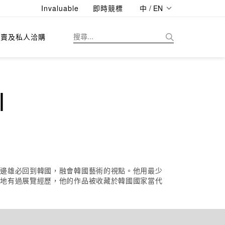
Invaluable
即時競標
中 / EN
拍賣及私人洽購
l
，邊雄必回到韓國，融會韓國藝術的視點。他用最少
等地有過展覽經歷，他的作品被收藏於韓國國家當代