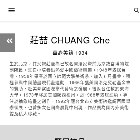
莊喆 CHUANG Che
華裔美籍 1934
生於北京，其父親莊嚴為已故名書法家暨前北京故宮博物院
副院長，莊自小培養出熱愛中國藝術興趣。1948年遷居台
灣，1958年畢業於國立師範大學美術系，加入五月畫會，積
極參與中國繪畫現代畫運動。1966年獲美國洛克斐勒基金會
的贊助，赴美考察國際當代藝術之發展，後返台任教於東海
大學。1973年移居美國密西根州，於1988年遷居紐約，專
注於抽象繪畫之創作，1992年應台北市立美術館邀請回國舉
辦個展，也曾多次在國際展覽中出現，作品廣為國內外美術
館及私人珍藏。