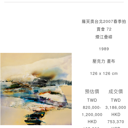
羅芙奧台北2007春季拍
賣會 72
煙江疊嶂
1989
壓克力 畫布
126 x 126 cm
預估價
成交價
TWD
TWD
820,000-
3,186,000
1,200,000
HKD
HKD
753,370