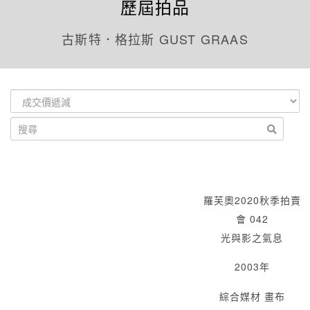
歷屆拍品
古斯特．格拉斯 GUST GRAAS
羅芙奧2020秋季拍賣
會 042
光與影之氣息
2003年
綜合媒材 畫布