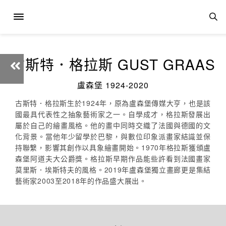
古斯特．格拉斯 GUST GRAAS
盧森堡 1924-2020
古斯特．格拉斯生於1924年，原為盧森堡傳媒大亨，也是該
國最具代表性之抽象藝術家之一。自學成才，格拉斯發展出
屬於自己的繪畫風格。他的畫中同時交織了法國與德國的文
化背景。當他年少留學於巴黎，與數位印象派畫家結識並保
持聯繫，影響其創作以具象繪畫開始。1970年格拉斯獲頒盧
森堡阿道夫大公爵獎。格拉斯早期作品能些許看到法國畫家
莫里斯．埃斯特夫的風格。2019年盧森堡獨立畫廊更是集結
藝術家2003至2018年的作品盛大展出。