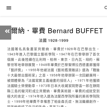
貝爾納．畢費 Bernard BUFFET
法國 1928-1999
法國著名具象畫家貝爾納．畢費於1928年在巴黎出生，
1943年進入巴黎國立藝術學院。1947年在巴黎舉辦了首次
個展，此後陸續在比利時、柏林、東京、日內瓦、紐約、蘇
黎世等地舉辦展覽。1948年畢費於巴黎聖博拉西德畫廊獲得
「藝評獎」。1955年他被法國《藝術鑑賞雜誌》選為「戰後
十大最傑出藝術家」之首。1958年他舉辦第一次回顧展時，
被媒體譽為「法國寫實主義繪畫的接班人」。1971年他獲頒
法國騎士榮譽勳章。1973年日本大收藏家岡野喜一郎在靜岡
縣三島的駿河町成立貝爾納．畢費美術館，畢費的成就受到
極大的肯定。1974年他入選為法蘭西學院所屬的美術學院院
士。1999年他畢費不幸罹患了帕金森氏症，無法繼續創作，
同年他終結了自己的生命，享年71歲。