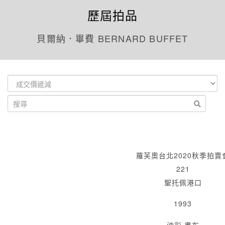
歷屆拍品
貝爾納．畢費 BERNARD BUFFET
羅芙奧台北2020秋季拍賣
221
聖托佩港口
1993