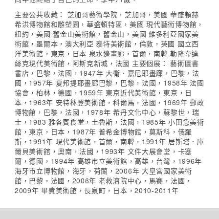
主要公共收藏： 芝加哥藝術學院，芝加哥，美國 華盛頓赫
希洪博物館和雕塑園，華盛頓特區，美國 現代藝術博物館，
紐約，美國 舊金山美術館，舊金山，美國 維多利亞國家美
術館，墨爾本，澳大利亞 泰特美術館，倫敦，英國 國立西
洋美術館，東京，日本 泉水邊畫廊，首爾，南韓 勒隆韋達
絲克現代美術館，阿斯克新城，法國 主要個展： 藝術圖書
書店，巴黎，法國，1947年 大衛．嘉尼耶畫廊，巴黎，法
國，1957年 夏邦提耶畫廊巴黎，巴黎，法國，1958年 法國
協會，柏林，德國，1959年 東京近代美術館，東京，日
本，1963年 安特林登美術館，科爾馬，法國，1969年 郵政
博物館，巴黎，法國，1978年 希丹文化中心，蘇黎世，瑞
士，1983 雅各賓食堂，土魯斯，法國，1985年 小田急美術
館，東京，日本，1987年 普希金博物館，莫斯科，俄羅
斯，1991年 現代美術館，首爾，南韓，1991年 居斯塔．庫
爾貝美術館，奧南，法國，1993年 文件大展會堂，卡塞
爾，德國，1994年 高雄市立美術館，高雄，台灣，1996年
海牙市立博物館，海牙，荷蘭，2006年 大皇宮國家美術
館，巴黎，法國，2006年 老救濟院中心，馬賽，法國，
2009年 畢費美術館，長泉町，日本，2010-2011年