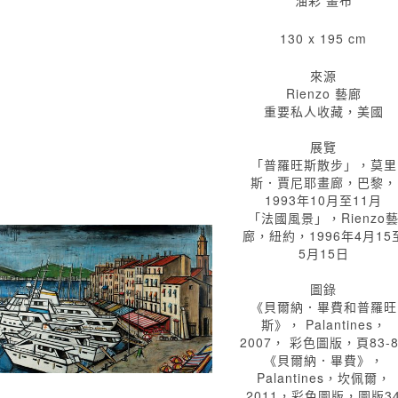
油彩 畫布
130 x 195 cm
來源
Rienzo 藝廊
重要私人收藏，美國
展覽
「普羅旺斯散步」，莫里
斯．賈尼耶畫廊，巴黎，
1993年10月至11月
「法國風景」，Rienzo
廊，紐約，1996年4月15
5月15日
圖錄
《貝爾納．畢費和普羅旺
斯》， Palantines，
2007， 彩色圖版，頁83-8
《貝爾納．畢費》，
Palantines，坎佩爾，
2011，彩色圖版，圖版3