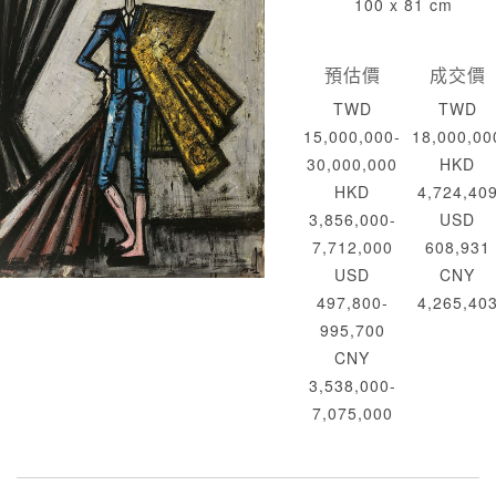
100 x 81 cm
預估價
成交價
TWD
TWD
15,000,000-
18,000,00
30,000,000
HKD
HKD
4,724,40
3,856,000-
USD
7,712,000
608,931
USD
CNY
497,800-
4,265,40
995,700
CNY
3,538,000-
7,075,000