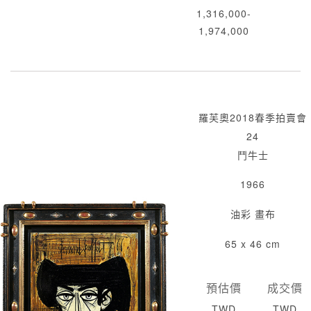
1,316,000-
1,974,000
羅芙奧2018春季拍賣會
24
鬥牛士
1966
油彩 畫布
65 x 46 cm
預估價
成交價
TWD
TWD