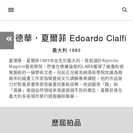
愛德華．夏爾菲 Edoardo Cialfi
義大利 1993
愛德華．夏爾菲1993年出生於義大利。曾就讀於Alpinolo
Magnini藝術學院，然後在佛羅倫斯的LABA獲得了繪畫和視
覺藝術的一級學術文憑。目前正在維洛納美術學院攻讀為期
兩年的繪畫工作室指導藝術文化調解專業課程。他的作品致
力於對風景畫等原型繪畫的重新詮釋，他試圖用「霧」和
「風暴」兩個自然領域來表達兩個不同的概念。夏爾菲曾在
義大利多座城市舉行過個展和聯展。
歷屆拍品