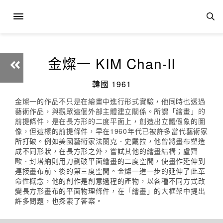
金燦一 KIM Chan-Il
韓國 1961
金燦一的作品不只是在繪畫中進行形式實驗，他同時也透過
藝術作品，與觀眾這個外部主體建立關係。所謂「繪畫」的
前提條件，是在長方形的二度平面上，創造出立體假象的圖
像，但這樣的前提條件，早在1960年代已被許多當代藝術家
所打破。例如美國藝術家法蘭克．史戴拉，他曾將畫布塑造
成不同形狀，在長方形之外，嘗試其他的繪畫結構；盧齊
歐．封塔納則用刀劃破平面繪畫的二度空間，使畫作延伸到
連接畫布前、後的第三度空間。金燦一進一步的延伸了此革
命性概念，他的創作是創意過程的產物，以各種不同方式改
變長方形畫布的平面物理條件，在「繪畫」的大框架中提出
許多問題，也探索了答案。