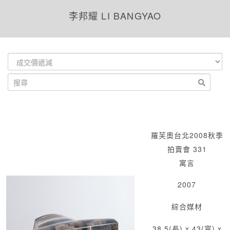
李邦耀 LI BANGYAO
羅芙奧台北2008秋季
拍賣會 331
寓言
2007
綜合媒材
38.5(長) x 43(寬) x