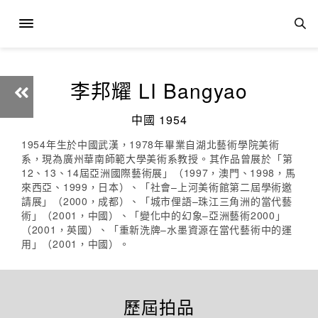
李邦耀 LI Bangyao
中國 1954
1954年生於中國武漢，1978年畢業自湖北藝術學院美術
系，現為廣州華南師範大學美術系教授。其作品曾展於「第
12、13、14屆亞洲國際藝術展」（1997，澳門、1998，馬
來西亞、1999，日本）、「社會–上河美術館第二屆學術邀
請展」（2000，成都）、「城市俚語–珠江三角洲的當代藝
術」（2001，中國）、「變化中的幻象–亞洲藝術2000」
（2001，英國）、「重新洗牌–水墨資源在當代藝術中的運
用」（2001，中國）。
歷屆拍品