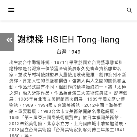
謝棟樑 HSIEH Tong-liang
台灣 1949
出生於台中縣霧峰鄉，1971年畢業於國立台灣藝專雕塑科。
謝棟樑是台灣第一位榮獲全省美展永久免審查資格雕塑名
家，並改革材料使雕塑界大量使用玻璃纖維。創作系列不斷
演繹，肯定人性的尊嚴和價值，強調人與人之間的關係和互
動，作品形式縱有不同，但創作的精神始終如一。將「太極
之道」融入近期作品，作品為台灣三大美術館典藏。 歷年個
展：1985年台北市立美術館首次個展，1989年國立歷史博
物館，1989、1994國立台灣美術館，2012中國上海美術
館。重要聯展：1983台北市立美術館開館名家邀請展，
1988「第三屆亞洲國際美術展覽會」於日本福岡美術館，
2012朱銘美術館、北京水立方、上海國際城市雕塑邀請展，
2013國立台灣美術館「台灣美術家刺客列傳三年級生1941-
1950」等。