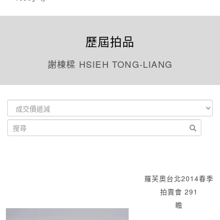
歷屆拍品
謝棟樑 HSIEH TONG-LIANG
羅芙奧台北2014春季
拍賣會 291
瞻