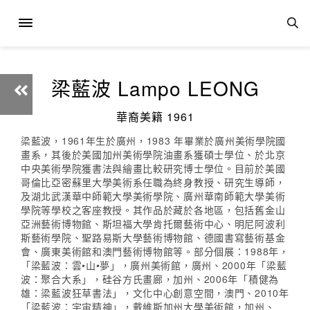
梁藍波 Lampo LEONG
華裔美籍 1961
梁藍波，1961年生於廣州，1983 年畢業於廣州美術學院國
畫系，其後於美國加州美術學院油畫系獲碩士學位、於北京
中央美術學院獲書法與繪畫比較研究博士學位。目前於美國
哥倫比亞密蘇里大學美術系任職為終身教授、研究生導師，
及湖北武漢華中師範大學美術學院、廣州華南師範大學美術
學院等學校之客座教授。其作品於藏於各地區，包括舊金山
亞洲藝術博物館、斯坦福大學肯托爾藝術中心、明尼阿波利
斯藝術學院、聖路易斯大學藝術博物館、德國書寫藝術基金
會、廣東美術館和澳門藝術博物館等。部分個展：1988年，
「梁藍波：雲•山•夢」，廣州美術館，廣州、2000年「梁藍
波：聚合大系」，硅谷方氏畫廊，加州、2006年「積健為
雄：梁藍波狂草書法」，文化中心創意空間，澳門、2010年
「梁藍波：宇宙精神」，戴維斯加州大學美術館，加州、