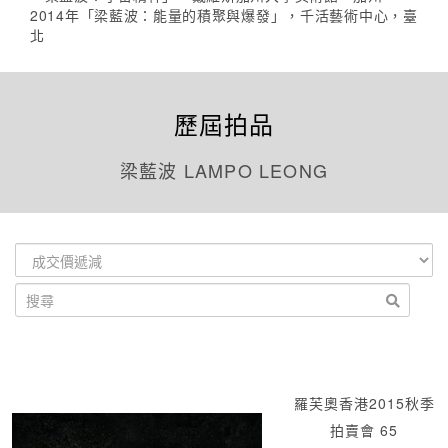
2014年「梁藍波：能量的積聚與爆發」，千活藝術中心，臺
北
歷屆拍品
梁藍波 LAMPO LEONG
羅芙奧香港2015秋季
拍賣會 65