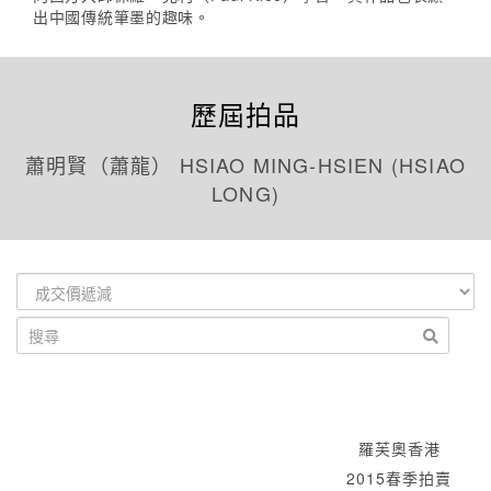
出中國傳統筆墨的趣味。
歷屆拍品
蕭明賢（蕭龍） HSIAO MING-HSIEN (HSIAO
LONG)
羅芙奧香港
2015春季拍賣