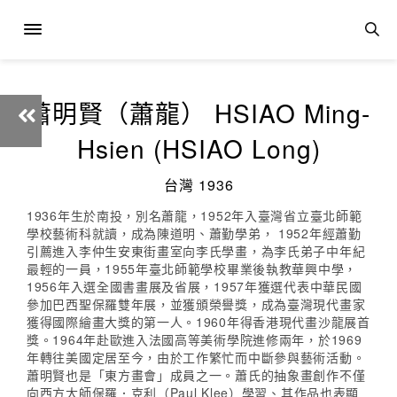
蕭明賢（蕭龍） HSIAO Ming-
Hsien (HSIAO Long)
台灣 1936
1936年生於南投，別名蕭龍，1952年入臺灣省立臺北師範
學校藝術科就讀，成為陳道明、蕭勤學弟， 1952年經蕭勤
引薦進入李仲生安東街畫室向李氏學畫，為李氏弟子中年紀
最輕的一員，1955年臺北師範學校畢業後執教華興中學，
1956年入選全國書畫展及省展，1957年獲選代表中華民國
參加巴西聖保羅雙年展，並獲頒榮譽獎，成為臺灣現代畫家
獲得國際繪畫大獎的第一人。1960年得香港現代畫沙龍展首
獎。1964年赴歐進入法國高等美術學院進修兩年，於1969
年轉往美國定居至今，由於工作繁忙而中斷參與藝術活動。
蕭明賢也是「東方畫會」成員之一。蕭氏的抽象畫創作不僅
向西方大師保羅．克利（Paul Klee）學習、其作品也表顯