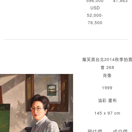
596,000
47,463
USD
52,000-
76,500
羅芙奧台北2014秋季拍
會 268
肖像
1999
油彩 畫布
145 x 97 cm
預估價
成交價