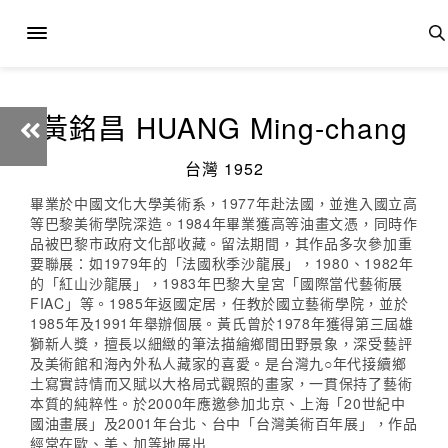
黃銘昌 HUANG Ming-chang
台灣 1952
畢業於中國文化大學美術系，1977年赴法國，並進入國立高
等巴黎美術學院深造。1984年畢業獲高等油畫文憑，同時作
品被巴黎市政府文化部收藏。留法期間，其作品多次參加重
要聯展：如1979年的「法國秋季沙龍展」，1980、1982年
的「紅山沙龍展」，1983年巴黎大皇宮「國際當代藝術展
FIAC」等。1985年返國定居，任教於國立藝術學院，並於
1985年及1991年舉辦個展。黃氏曾於1978年獲得第三屆雄
獅新人獎，擅長以細緻的筆法描繪鄉間田野景象，深受藝評
及美術館和海內外私人藏家的喜愛。是台灣九○年代接續鄉
土寫實詩情而又賦以大格局式觀照的畫家，一貫保持了藝術
本質的純粹性。於2000年應邀參加北京、上海「20世紀中
國油畫展」及2001年台北、台中「台灣美術百年展」，作品
經常在歐、美、加等地展出