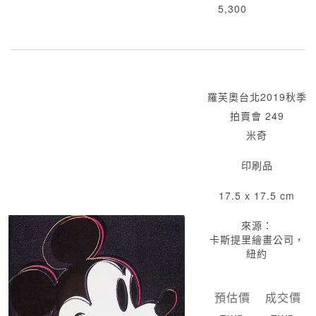
5,300
羅芙奧台北2019秋季
拍賣會 249
米奇
印刷品
17.5 x 17.5 cm
來源：
卡斯提里繪畫公司，
紐約
預估價
成交價