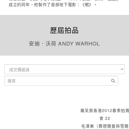
成立的同年，他製作了首部地下電影：《眠》。
歷屆拍品
安迪．沃荷 ANDY WARHOL
羅芙奧香港2012春季拍
會 22
毛澤東（費德爾曼與雪爾