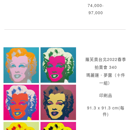
74,000-
97,000
羅芙奧台北2022春季
拍賣會 340
瑪麗蓮．夢露（十件
一組）
印刷品
91.3 x 91.3 cm(每
件)