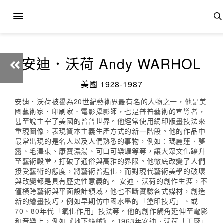
安迪．沃荷 Andy WARHOL
美國 1928-1987
安迪．沃荷被譽為20世紀藝術界最有名的人物之一，他是美
國藝術家、印刷家、電影攝影師，也是普普藝術的宣導者，
甚至說主宰了美國的普普世界。他經常使用絹印版畫技法來
重現圖像，表現資本主義生產方式的新一階段。他的作品中
最常出現的是名人以及人們熟悉的事物，例如：瑪麗蓮．夢
露、毛澤東、康寶濃湯、可口可樂罐等等，讓大眾文化躍升
至藝術殿堂，打破了通俗與高雅的界限。他徹底改變了人們
接受藝術的態度，將藝術普遍化，而對現代藝術美學的破壞
與改變都是具有歷史性意義的。 安迪．沃荷的創作生涯，不
僅橫跨藝術與平面設計領域，他也不斷實驗各式媒材，創造
新的繪畫技巧，例如早期仿中國水墨的「塗印技巧」、或
70、80年代「氧化作用」技法等。他的創作觸角延伸至電影
和音樂上，例如《地下絲絨》。1963年安迪．沃荷「工廠」