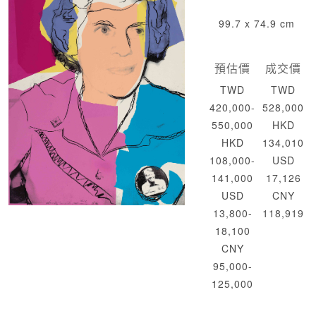
99.7 x 74.9 cm
預估價
成交價
TWD
TWD
420,000-
528,000
550,000
HKD
HKD
134,010
108,000-
USD
141,000
17,126
USD
CNY
13,800-
118,919
18,100
CNY
95,000-
125,000