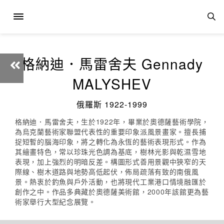
格納迪．馬雷舍夫 Gennady
MALYSHEV
俄羅斯 1922-1999
格納迪．馬雷舍夫，生於1922年，畢業於奧德薩藝術學院，
為烏克蘭藝術家聯盟代表性的重要印象派風景畫家。擅長捕
捉短暫的腦海印象，將之轉化為永恆的藝術表現形式。作為
其繪畫特色，常以珍珠光色調為基底，樹林光影與乾濕雪地
表現，加上強烈的明暗反差。構圖形式善用景觀中狹窄的天
際線、樹木道路與地勢高低起伏，佈局疏落有致的南俄風
景。熱衷於釣魚與戶外活動，也將現代工業港口情境融匯於
創作之中。作品多典藏於奧德薩美術館，2000年該館更為藝
術家舉行大型紀念展覽。