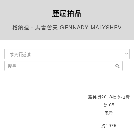
歷屆拍品
格納迪．馬雷舍夫 GENNADY MALYSHEV
羅芙奧2018秋季拍賣
會 65
風景
約1975