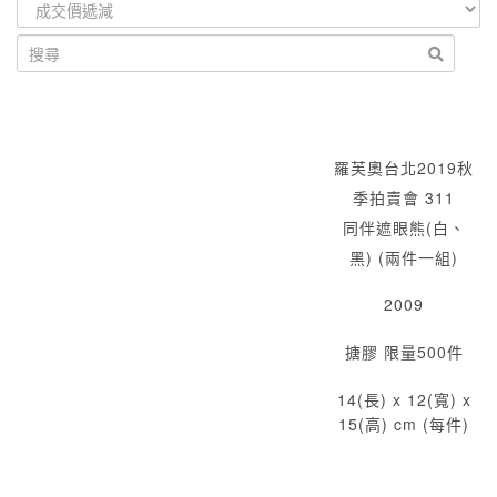
羅芙奧台北2019秋
季拍賣會 311
同伴遮眼熊(白、
黑) (兩件一組)
2009
搪膠 限量500件
14(長) x 12(寬) x
15(高) cm (每件)