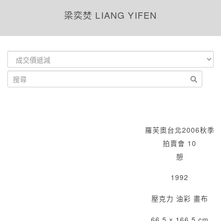
梁奕焚 LIANG YIFEN
羅芙奧台北2006秋季
拍賣會 10
憩
1992
壓克力 油彩 畫布
66.5 x 166.5 cm