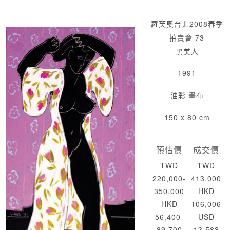
羅芙奧台北2008春季
拍賣會 73
黑美人
1991
油彩 畫布
150 x 80 cm
預估價
成交價
TWD
TWD
220,000-
413,000
350,000
HKD
HKD
106,006
56,400-
USD
89,700
13,583