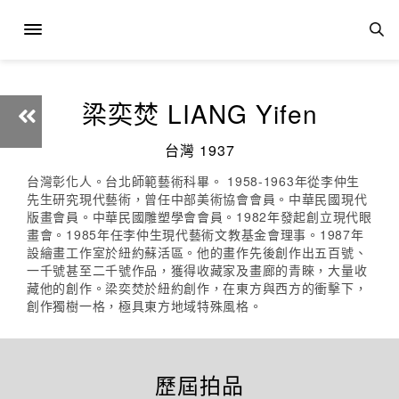
梁奕焚 LIANG Yifen
台灣 1937
台灣彰化人。台北師範藝術科畢。 1958-1963年從李仲生
先生研究現代藝術，曾任中部美術協會會員。中華民國現代
版畫會員。中華民國雕塑學會會員。1982年發起創立現代眼
畫會。1985年任李仲生現代藝術文教基金會理事。1987年
設繪畫工作室於紐約蘇活區。他的畫作先後創作出五百號、
一千號甚至二千號作品，獲得收藏家及畫廊的青睞，大量收
藏他的創作。梁奕焚於紐約創作，在東方與西方的衝擊下，
創作獨樹一格，極具東方地域特殊風格。
歷屆拍品