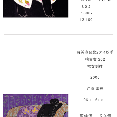
USD
7,600-
12,100
羅芙奧台北2014秋季
拍賣會 262
裸女側睡
2008
油彩 畫布
96 x 161 cm
預估價
成交價