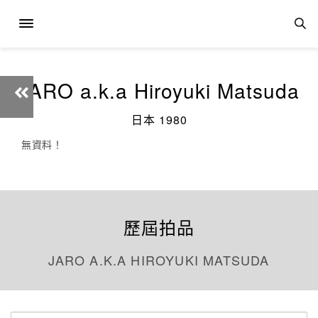
JARO a.k.a Hiroyuki Matsuda
日本 1980
無資料！
歷屆拍品
JARO A.K.A HIROYUKI MATSUDA