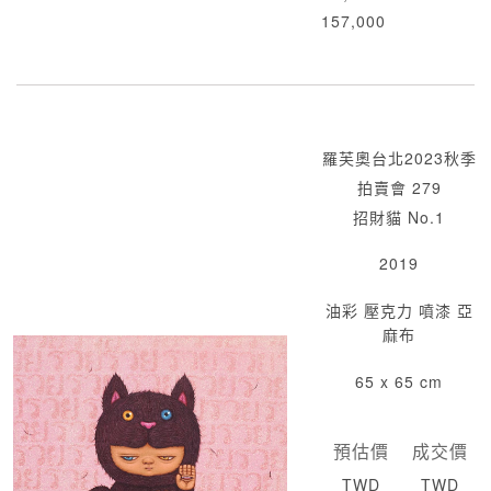
157,000
羅芙奧台北2023秋季
拍賣會 279
招財貓 No.1
2019
油彩 壓克力 噴漆 亞
麻布
65 x 65 cm
預估價
成交價
TWD
TWD