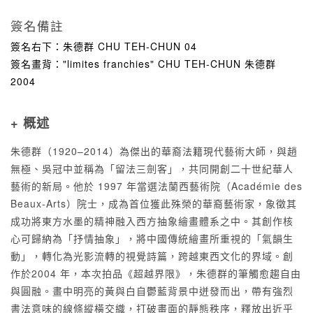
簽名備註
簽名右下：朱德群 CHU TEH-CHUN 04
簽名畫背："limites franchies" CHU TEH-CHUN 朱德群
2004
+ 概述
朱德群（1920–2014）為傑出的華裔法籍現代藝術大師，與趙
無極、吳冠中並稱為「留法三劍客」，共同開創二十世紀華人
藝術的新局。他於 1997 年當選法蘭西藝術院（Académie des
Beaux-Arts）院士，成為首位獲此殊榮的華裔藝術家，象徵其
成功將東方水墨的精神融入西方抽象繪畫體系之中。其創作核
心可歸納為「抒情抽象」，將中國傳統繪畫所重視的「氣韻生
動」，轉化為光影流轉的視覺詩篇，跨越東西文化的界域。創
作於2004 年，本次拍品《超越界限》，朱德群的筆觸愈趨自由
與圓融。畫中明亮的黃與白自鬱藍背景中迸發而出，帶有強烈
書法意味的線條縱橫交織，打破畫面的靜態秩序，釋放出近乎