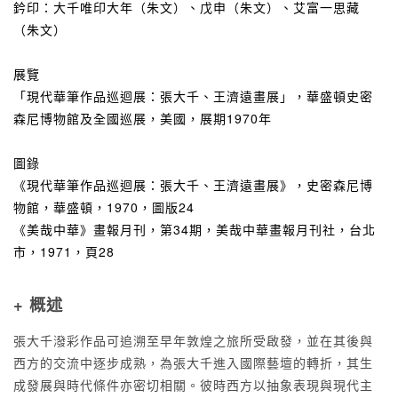
鈐印：大千唯印大年（朱文）、戊申（朱文）、艾富一思藏
（朱文）
展覽
「現代華筆作品巡迴展：張大千、王濟遠畫展」，華盛頓史密
森尼博物館及全國巡展，美國，展期1970年
圖錄
《現代華筆作品巡迴展：張大千、王濟遠畫展》，史密森尼博
物館，華盛頓，1970，圖版24
《美哉中華》畫報月刊，第34期，美哉中華畫報月刊社，台北
市，1971，頁28
+ 概述
張大千潑彩作品可追溯至早年敦煌之旅所受啟發，並在其後與
西方的交流中逐步成熟，為張大千進入國際藝壇的轉折，其生
成發展與時代條件亦密切相關。彼時西方以抽象表現與現代主