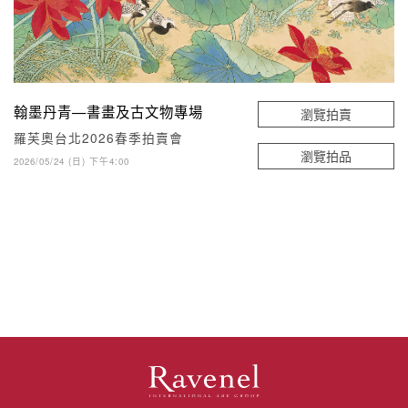
翰墨丹青—書畫及古文物專場
瀏覽拍賣
羅芙奧台北2026春季拍賣會
瀏覽拍品
2026/05/24 (日) 下午4:00