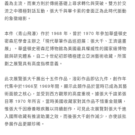
義為主流，而東方則於傳統基礎上尋求轉化與突破。雙方於交
流之中積極對話互動，張大千與畢卡索的會面正為此時代脈動
的象徵縮影。
本件〈青山飛瀑〉作於 1968 年，曾於 1970 年參加華盛頓史
密森尼學會主辦之「現代華筆作品巡迴展：張大千、王濟遠畫
展」。華盛頓史密森尼博物館為美國最具權威性的國家級博物
館與研究體系，自二十世紀初即積極建立亞洲藝術收藏，所策
劃之展覽具有高度指標意義。
此次展覽張大千展出十五件作品，潑彩作品即佔九件，創作年
代集中於1966至 1969年間，顯示此類作品於當時已成為其藝
術面貌之核心，並受到西方觀眾的高度重視。據張大千誼弟張
目寒 1970 年所言，當時美國收藏家對其作品不惜重金競購，
惟張大千因療養眼疾難以持續創作，可見此次展覽對張大千進
入國際收藏有推波助瀾之效，而後張大千創作減少，亦使該批
參展作品更顯珍稀。