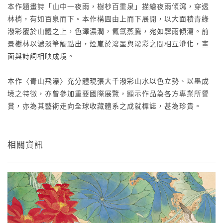
本作題畫詩「山中一夜雨，樹杪百重泉」描繪夜雨傾瀉，穿透
林梢，有如百泉而下。本作構圖由上而下展開，以大面積青綠
潑彩覆於山體之上，色澤濃潤，氤氳蒸騰，宛如驟雨傾瀉。前
景樹林以濃淡筆觸點出，煙嵐於潑墨與潑彩之間相互滲化，畫
面與詩詞相映成境。
本作〈青山飛瀑〉充分體現張大千潑彩山水以色立勢、以墨成
境之特徵，亦曾參加重要國際展覽，顯示作品為各方專業所譽
賞，亦為其藝術走向全球收藏體系之成就標誌，甚為珍貴。
相關資訊