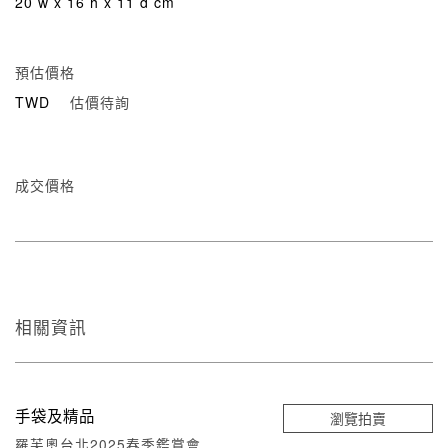
20 w x 16 h x 11 d cm
預估價格
TWD
估價待詢
成交價格
相關資訊
手袋及精品
瀏覽拍賣
羅芙奧台北2025春季鑑賞會