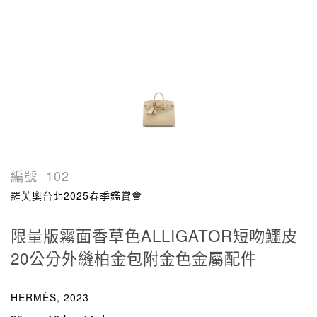
編號
102
羅芙奧台北2025春季鑑賞會
限量版霧面香草色ALLIGATOR短吻鱷皮
20公分外縫柏金包附金色金屬配件
HERMÈS, 2023