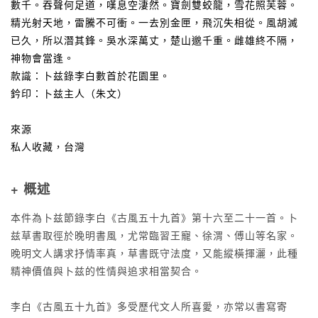
數千。吞聲何足道，嘆息空淒然。寶劍雙蛟龍，雪花照芙蓉。
精光射天地，雷騰不可衝。一去別金匣，飛沉失相從。風胡滅
已久，所以潛其鋒。吳水深萬丈，楚山邈千重。雌雄終不隔，
神物會當逢。
款識：卜兹錄李白數首於花園里。
鈐印：卜兹主人（朱文）
來源
私人收藏，台灣
+ 概述
本件為卜兹節錄李白《古風五十九首》第十六至二十一首。卜
兹草書取徑於晚明書風，尤常臨習王寵、徐渭、傅山等名家。
晚明文人講求抒情率真，草書既守法度，又能縱橫揮灑，此種
精神價值與卜兹的性情與追求相當契合。
李白《古風五十九首》多受歷代文人所喜愛，亦常以書寫寄