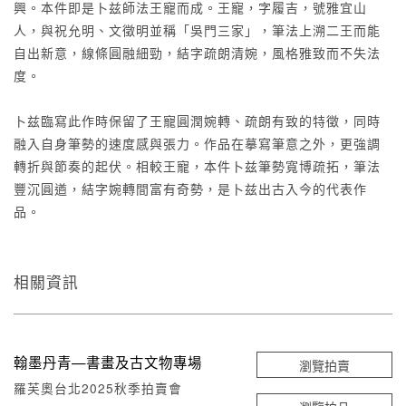
興。本件即是卜兹師法王寵而成。王寵，字履吉，號雅宜山
人，與祝允明、文徵明並稱「吳門三家」，筆法上溯二王而能
自出新意，線條圓融細勁，結字疏朗清婉，風格雅致而不失法
度。
卜兹臨寫此作時保留了王寵圓潤婉轉、疏朗有致的特徵，同時
融入自身筆勢的速度感與張力。作品在摹寫筆意之外，更強調
轉折與節奏的起伏。相較王寵，本件卜兹筆勢寬博疏拓，筆法
豐沉圓遒，結字婉轉間富有奇勢，是卜兹出古入今的代表作
品。
相關資訊
翰墨丹青—書畫及古文物專場
瀏覽拍賣
羅芙奧台北2025秋季拍賣會