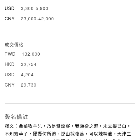
USD
3,300-5,900
CNY
23,000-42,000
成交價格
TWD
132,000
HKD
32,754
USD
4,204
CNY
29,730
簽名備註
釋文：金華牧羊兒，乃是紫煙客。我願從之遊，未去髮已白。
不知繁華子，擾擾何所迫。崑山採瓊蕊，可以煉精液。天津三