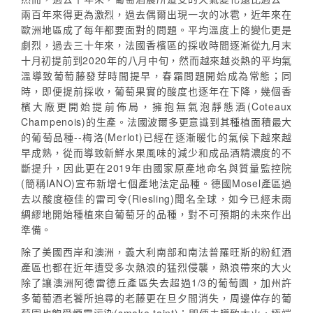
兩百年來得更為激烈，過去偶爾出現一次的冰雹，近年來在
歐洲地區成了每年都要面對的問題。平均溫度上的變化更是
劇烈，過去三十年來，法國香檳區的採收時間逐漸從九月末
十月初提前到2020年的八月中旬，然而越來越炎熱的平均氣
溫導致葡萄藤發芽時間提早，春霜問題開始成為常態；同
時，即便提前採收，葡萄果實的酸度也逐年在下降，幾個香
檳大廠更開始提前佈局，擁抱無氣泡靜態酒(Coteaux
Champenois)的生產。法國波爾多更意識到其種植面積最大
的葡萄品種--梅洛(Merlot)已經在逐漸暖化的氣候下越來越
早成熟，從而導致新鮮水果風味的減少和成品酒精濃度的不
斷提升，因此更在2019年由國家原產地命名與質量監控院
(簡稱IANO)宣布新增七個產地法定品種。德國Mosel產區過
去以酸度極佳的雷司令(Riesling)聞名全球，如今已經未雨
綢繆地開始種植來自葡萄牙的品種，對不可預期的未來作出
準備。
除了美國西岸和澳洲，義大利南部和南法普羅旺斯的粉紅酒
產區也都在近年遭受多次熱浪的猛烈侵襲，熱浪帶來的大火
除了讓澳洲阿德雷德丘產區失去超過1/3的葡萄園，加州許
多葡萄酒老饕所追尋的老藤更在旦夕間消失，周邊倖存的葡