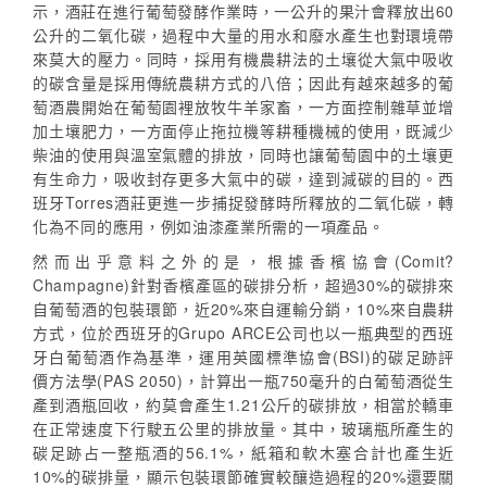
示，酒莊在進行葡萄發酵作業時，一公升的果汁會釋放出60
公升的二氧化碳，過程中大量的用水和廢水產生也對環境帶
來莫大的壓力。同時，採用有機農耕法的土壤從大氣中吸收
的碳含量是採用傳統農耕方式的八倍；因此有越來越多的葡
萄酒農開始在葡萄園裡放牧牛羊家畜，一方面控制雜草並增
加土壤肥力，一方面停止拖拉機等耕種機械的使用，既減少
柴油的使用與溫室氣體的排放，同時也讓葡萄園中的土壤更
有生命力，吸收封存更多大氣中的碳，達到減碳的目的。西
班牙Torres酒莊更進一步捕捉發酵時所釋放的二氧化碳，轉
化為不同的應用，例如油漆產業所需的一項產品。
然而出乎意料之外的是，根據香檳協會(Comit?
Champagne)針對香檳產區的碳排分析，超過30%的碳排來
自葡萄酒的包裝環節，近20%來自運輸分銷，10%來自農耕
方式，位於西班牙的Grupo ARCE公司也以一瓶典型的西班
牙白葡萄酒作為基準，運用英國標準協會(BSI)的碳足跡評
價方法學(PAS 2050)，計算出一瓶750毫升的白葡萄酒從生
產到酒瓶回收，約莫會產生1.21公斤的碳排放，相當於轎車
在正常速度下行駛五公里的排放量。其中，玻璃瓶所產生的
碳足跡占一整瓶酒的56.1%，紙箱和軟木塞合計也產生近
10%的碳排量，顯示包裝環節確實較釀造過程的20%還要關