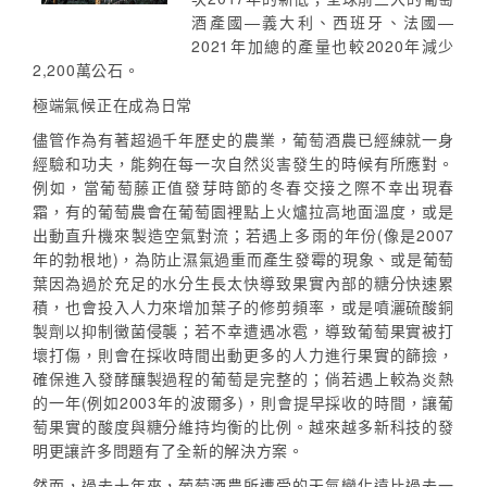
酒產國—義大利、西班牙、法國—
2021年加總的產量也較2020年減少
2,200萬公石。
極端氣候正在成為日常
儘管作為有著超過千年歷史的農業，葡萄酒農已經練就一身
經驗和功夫，能夠在每一次自然災害發生的時候有所應對。
例如，當葡萄藤正值發芽時節的冬春交接之際不幸出現春
霜，有的葡萄農會在葡萄園裡點上火爐拉高地面溫度，或是
出動直升機來製造空氣對流；若遇上多雨的年份(像是2007
年的勃根地)，為防止濕氣過重而產生發霉的現象、或是葡萄
葉因為過於充足的水分生長太快導致果實內部的糖分快速累
積，也會投入人力來增加葉子的修剪頻率，或是噴灑硫酸銅
製劑以抑制黴菌侵襲；若不幸遭遇冰雹，導致葡萄果實被打
壞打傷，則會在採收時間出動更多的人力進行果實的篩撿，
確保進入發酵釀製過程的葡萄是完整的；倘若遇上較為炎熱
的一年(例如2003年的波爾多)，則會提早採收的時間，讓葡
萄果實的酸度與糖分維持均衡的比例。越來越多新科技的發
明更讓許多問題有了全新的解決方案。
然而，過去十年來，葡萄酒農所遭受的天氣變化遠比過去一