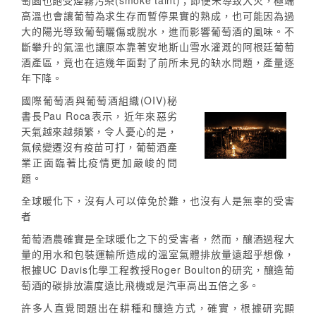
萄園也飽受煙霧污染(smoke taint)；即便未導致大火，極端
高溫也會讓葡萄為求生存而暫停果實的熟成，也可能因為過
大的陽光導致葡萄曬傷或脫水，進而影響葡萄酒的風味。不
斷攀升的氣溫也讓原本靠著安地斯山雪水灌溉的阿根廷葡萄
酒產區，竟也在這幾年面對了前所未見的缺水問題，產量逐
年下降。
國際葡萄酒與葡萄酒組織(OIV)秘
書長Pau Roca表示，近年來惡劣
天氣越來越頻繁，令人憂心的是，
氣候變遷沒有疫苗可打，葡萄酒產
業正面臨著比疫情更加嚴峻的問
題。
全球暖化下，沒有人可以倖免於難，也沒有人是無辜的受害
者
葡萄酒農確實是全球暖化之下的受害者，然而，釀酒過程大
量的用水和包裝運輸所造成的溫室氣體排放量遠超乎想像，
根據UC Davis化學工程教授Roger Boulton的研究，釀造葡
萄酒的碳排放濃度遠比飛機或是汽車高出五倍之多。
許多人直覺問題出在耕種和釀造方式，確實，根據研究顯