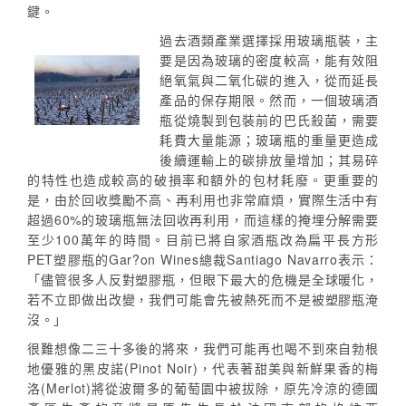
鍵。
過去酒類產業選擇採用玻璃瓶裝，主
要是因為玻璃的密度較高，能有效阻
絕氧氣與二氧化碳的進入，從而延長
產品的保存期限。然而，一個玻璃酒
瓶從燒製到包裝前的巴氏殺菌，需要
耗費大量能源；玻璃瓶的重量更造成
後續運輸上的碳排放量增加；其易碎
的特性也造成較高的破損率和額外的包材耗廢。更重要的
是，由於回收獎勵不高、再利用也非常麻煩，實際生活中有
超過60%的玻璃瓶無法回收再利用，而這樣的掩埋分解需要
至少100萬年的時間。目前已將自家酒瓶改為扁平長方形
PET塑膠瓶的Gar?on Wines總裁Santiago Navarro表示：
「儘管很多人反對塑膠瓶，但眼下最大的危機是全球暖化，
若不立即做出改變，我們可能會先被熱死而不是被塑膠瓶淹
沒。」
很難想像二三十多後的將來，我們可能再也喝不到來自勃根
地優雅的黑皮諾(Pinot Noir)，代表著甜美與新鮮果香的梅
洛(Merlot)將從波爾多的葡萄園中被拔除，原先冷涼的德國