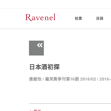
拍賣
目錄
日本酒初探
唐維怡 /
羅芙奧季刊第16期 2016/02 /
2016-