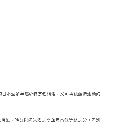
的日本酒多半屬於特定名稱酒，又可再依釀造酒精的
大吟釀、吟釀與純米酒之間並無高低等級之分，差別