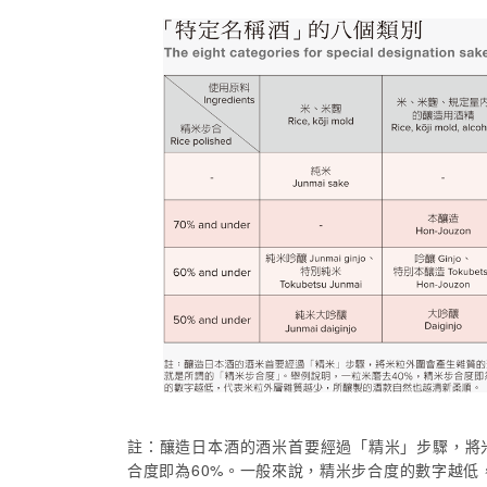
註：釀造日本酒的酒米首要經過「精米」步驟，將
合度即為60%。一般來說，精米步合度的數字越