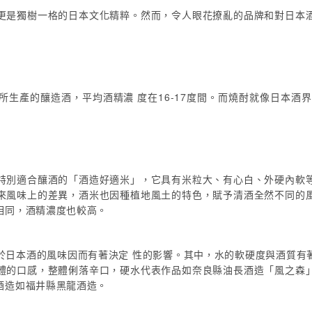
更是獨樹一格的日本文化精粹。然而，令人眼花撩亂的品牌和對日本
生產的釀造酒，平均酒精濃 度在16-17度間。而燒酎就像日本酒
特別適合釀酒的「酒造好適米」，它具有米粒大、有心白、外硬內軟
來風味上的差異，酒米也因種植地風土的特色，賦予清酒全然不同的
相同，酒精濃度也較高。
對於日本酒的風味因而有著決定 性的影響。其中，水的軟硬度與酒質有
體的口感，整體俐落辛口，硬水代表作品如奈良縣油長酒造「風之森
酒造如福井縣黑龍酒造。