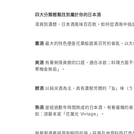
四大分類輕鬆找到屬於你的日本酒
清爽到濃醇，日本酒風味百百款。如何從酒海中挑
薰酒
最大的特色便是花果般甜美芬芳的香氣，以大
爽酒
有著俐落爽朗的口感，適合冰飲；料理方面不
寒梅金無垢」。
醇酒
以純米酒為主，具有濃郁芳醇的「旨」味（う
熟酒
是經過數年時間熟成的日本酒，有著複雜的香
如：須藤本家「花薰光 Vintage」。
與葡萄酒餐搭原則相同的是，採用在地原料所打造