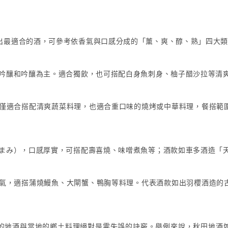
出最適合的酒，可參考依香氣與口感分成的「薰、爽、醇、熟」四大
吟釀和吟釀為主。適合獨飲，也可搭配白身魚刺身、柚子醋沙拉等清
僅適合搭配清爽蔬菜料理，也適合重口味的燒烤或中華料理，餐搭範
まみ），口感厚實，可搭配壽喜燒、味噌煮魚等；酒款如車多酒造「
氣，適搭蒲燒鰻魚、大閘蟹、鴨胸等料理。代表酒款如出羽櫻酒造的
的地酒與當地的鄉土料理絕對是零失誤的訣竅。舉例來說，秋田地酒