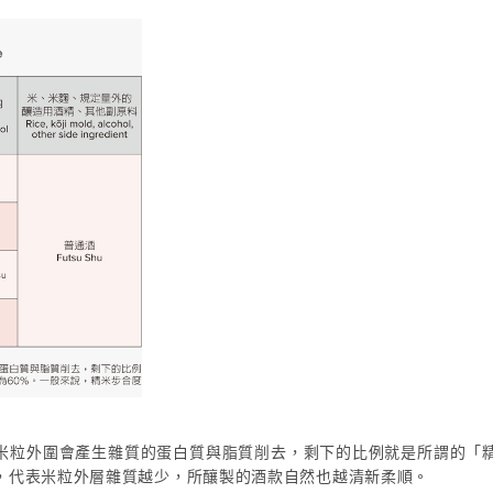
米粒外圍會產生雜質的蛋白質與脂質削去，剩下的比例就是所謂的「精
低，代表米粒外層雜質越少，所釀製的酒款自然也越清新柔順。