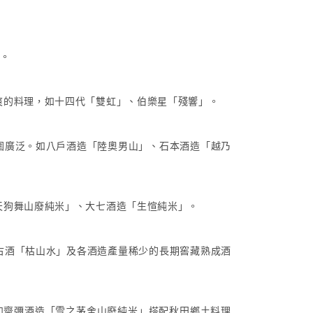
類。
爽的料理，如十四代「雙虹」、伯樂星「殘響」。
圍廣泛。如八戶酒造「陸奧男山」、石本酒造「越乃
天狗舞山廢純米」、大七酒造「生愃純米」。
古酒「枯山水」及各酒造產量稀少的長期窖藏熟成酒
如齋彌酒造「雪之茅舍山廢純米」搭配秋田鄉土料理