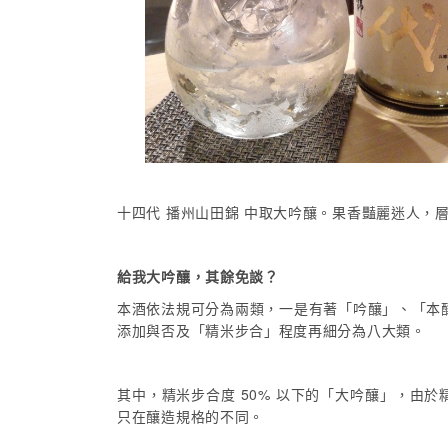
十四代 播州山田錦 中取大吟釀。果香豔麗迷人，
給我大吟釀，其餘免談？
本酒依法規可分為兩類，一是有著「吟釀」、「本
添加與否及「精米步合」程度再細分為八大類。
其中，精米步合度 50% 以下的「大吟釀」，
只在釀造規格的不同。