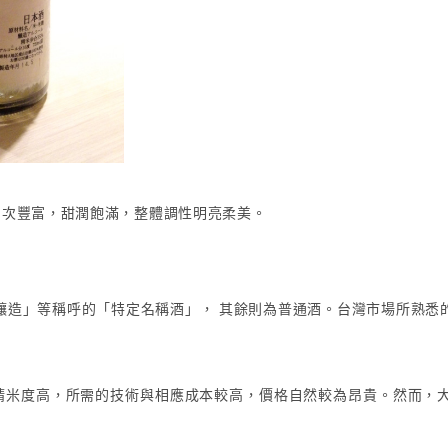
層次豐富，甜潤飽滿，整體調性明亮柔美。
釀造」等稱呼的「特定名稱酒」， 其餘則為普通酒。台灣市場所熟悉
由於精米度高，所需的技術與相應成本較高，價格自然較為昂貴。然而，