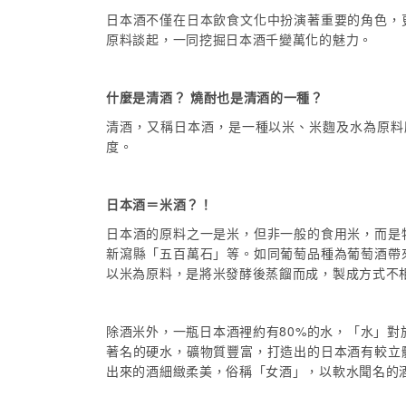
日本酒不僅在日本飲食文化中扮演著重要的角色，
原料談起，一同挖掘日本酒千變萬化的魅力。
什麼是清酒？ 燒酎也是清酒的一種？
清酒，又稱日本酒，是一種以米、米麴及水為原料所
度。
日本酒＝米酒？！
日本酒的原料之一是米，但非一般的食用米，而是
新瀉縣「五百萬石」等。如同葡萄品種為葡萄酒帶
以米為原料，是將米發酵後蒸餾而成，製成方式不
除酒米外，一瓶日本酒裡約有80%的水，「水」
著名的硬水，礦物質豐富，打造出的日本酒有較立
出來的酒細緻柔美，俗稱「女酒」，以軟水聞名的