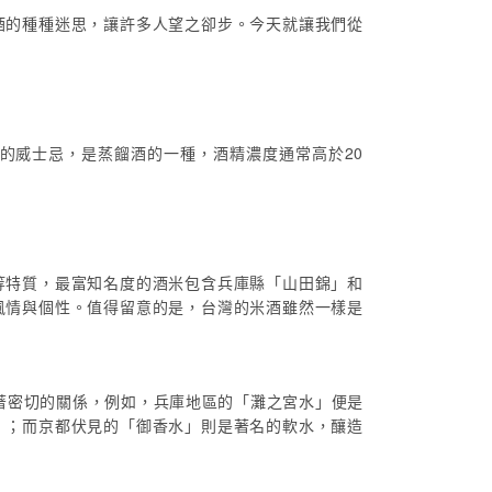
酒的種種迷思，讓許多人望之卻步。今天就讓我們從
界的威士忌，是蒸餾酒的一種，酒精濃度通常高於20
等特質，最富知名度的酒米包含兵庫縣「山田錦」和
風情與個性。值得留意的是，台灣的米酒雖然一樣是
著密切的關係，例如，兵庫地區的「灘之宮水」便是
」；而京都伏見的「御香水」則是著名的軟水，釀造