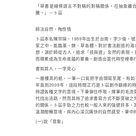
「草書是線條語言不對稱的對稱關係，在抽象離
騰。」－卜茲
師法自然，陶性情
卜茲本名陳宗琛，1959年出生於台南，字少俊
家之中，能臨篆、隸、草各體，對於書法創造的渴
想，源於師從古人，追求「技與道」全然的表現。
而積累成為生命底蘊的蒙養，創造出當代時空裡奉
書如其人，一字見心
一層樓高的紙，一筆一口氣把字由頭寫至尾，有如
年直到2009年，這段時間正巧是卜茲創作巔峰
辨證各種文字的意境。下筆偋住呼吸，揮筆的毛流
代找出活路，然而其除了追求書寫方式不斷突破之
的關係，卜茲手勁之力也較一般人來的強健許多，
溫潤酣暢意境，與內心深沉痛快的自然感受。筆中
(一)說「意象」