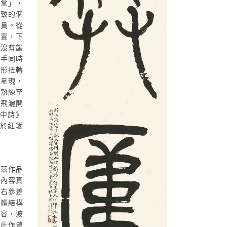
滿堂」，
韻致的個
連貫。從
位置，下
果沒有韻
和手同時
字形扭轉
併呈現，
，熟練至
的飛灑開
中詩》
於紅箋
卜茲作品
及內容真
左右參差
通體結構
雍容，波
，此作曾