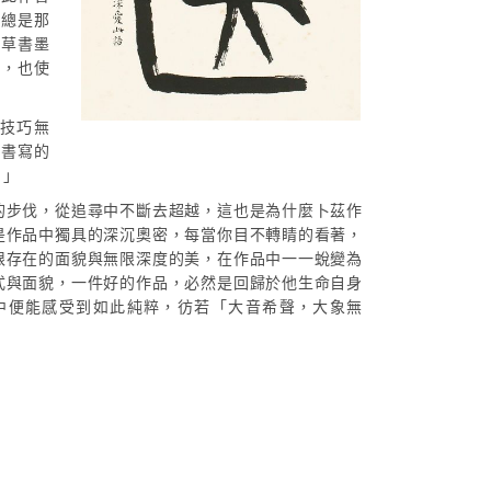
言總是那
《草書墨
》，也使
在技巧無
燃書寫的
。」
的步伐，從追尋中不斷去超越，這也是為什麼卜茲作
是作品中獨具的深沉奧密，每當你目不轉睛的看著，
限存在的面貌與無限深度的美，在作品中一一蛻變為
式與面貌，一件好的作品，必然是回歸於他生命自身
中便能感受到如此純粹，彷若「大音希聲，大象無