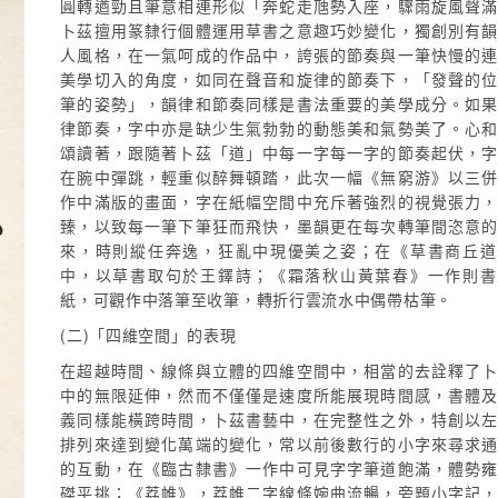
圓轉遒勁且筆意相連形似「奔蛇走虺勢入座，驟雨旋風聲
卜茲擅用篆隸行個體運用草書之意趣巧妙變化，獨創別有
人風格，在一氣呵成的作品中，誇張的節奏與一筆快慢的
美學切入的角度，如同在聲音和旋律的節奏下，「發聲的
筆的姿勢」，韻律和節奏同樣是書法重要的美學成分。如
律節奏，字中亦是缺少生氣勃勃的動態美和氣勢美了。心
頌讀著，跟隨著卜茲「道」中每一字每一字的節奏起伏，
在腕中彈跳，輕重似醉舞頓踏，此次一幅《無窮游》以三
作中滿版的畫面，字在紙幅空間中充斥著強烈的視覺張力
臻，以致每一筆下筆狂而飛快，墨韻更在每次轉筆間恣意
來，時則縱任奔逸，狂亂中現優美之姿；在《草書商丘道
中，以草書取句於王鐸詩；《霜落秋山黃葉春》一作則書
紙，可觀作中落筆至收筆，轉折行雲流水中偶帶枯筆。
(二)「四維空間」的表現
在超越時間、線條與立體的四維空間中，相當的去詮釋了
中的無限延伸，然而不僅僅是速度所能展現時間感，書體
義同樣能橫跨時間，卜茲書藝中，在完整性之外，特創以
排列來達到變化萬端的變化，常以前後數行的小字來尋求
的互動，在《臨古隸書》一作中可見字字筆道飽滿，體勢
磔平挑；《荔帷》，荔帷二字線條婉曲流暢，旁題小字記