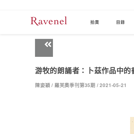
拍賣
目錄
游牧的朗誦者：卜茲作品中的
陳姿穎 /
羅芙奧季刊第35期 /
2021-05-21