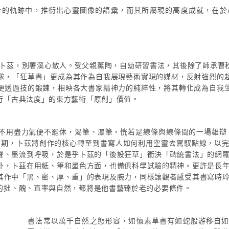
合的軌跡中，推衍出心靈圖像的語彙，而其所屬現的高度成就，在於
，號卜茲，別署溪心散人。受父親薰陶，自幼研習書法，其後除了師承曹
求，「狂草書」更成為其作為自我展現藝術實現的媒材，反射強烈的
更透過技的鍛鍊，相映各大書家精神力的純粹性，將其轉化成為自我
行「古典法度」的東方藝術「原創」價值。
不用盡力氣便不罷休，渴筆、濕筆，恍若是線條與線條間的一場雄辯，
的時期，卜茲將創作的核心轉至到書寫人如何利用空靈去駕馭點線，以
聲、墨流到呼吸，於是乎卜茲的「後設狂草」衝決「碑統書法」的網
外，卜茲在用紙、筆和墨色方面，也備俱科學試驗的精神。更許是長
其作中「黑、密、厚、重」的表現及腕力，同樣讓觀者感受其書寫時
的拙、醜、直率與自然，都將是他書藝臻於老的必要條件。
書法常以萬千自然之態形容，如懷素草書有如蛇般游移自