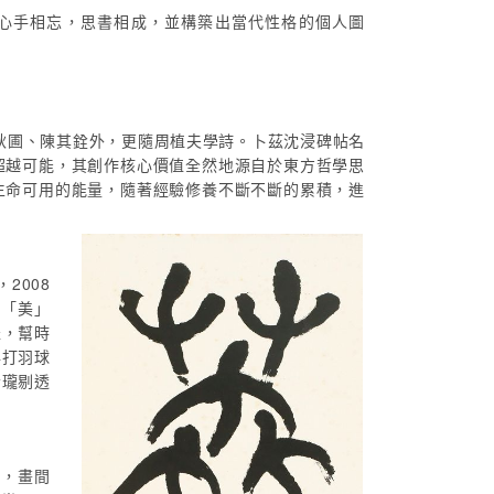
心手相忘，思書相成，並構築出當代性格的個人圖
秋圃、陳其銓外，更隨周植夫學詩。卜茲沈浸碑帖名
超越可能，其創作核心價值全然地源自於東方哲學思
生命可用的能量，隨著經驗修養不斷不斷的累積，進
2008
完「美」
羅，幫時
年打羽球
玲瓏剔透
如，畫間