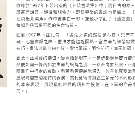
收錄於1997年卜茲出版的《卜茲書法集》中；而自古的語
麼富有詩意、韻律和想像力，即使專業的書論也是如此，
池飛出北溟魚》作中書李白一句，並題小字莊子《逍遙遊
每幅作品富俱不同的生命特質。
回到1997年卜茲扎句：「書法之道的歸宿是心靈，只有
礙、心靈會歸之際，書法才能趨近圓熟。當生命的智慧點
技巧，書法才能自由奔放，變化萬端，隨性前行，無罣無礙
談及卜茲書藝的價值，從開始到現在，一步步都像極苦行僧
品便如同一條內化於生命的蜿蜒之流，一路奔向於無限，正
隨畫作中行走的痕跡，看著看著便越覺深入，似乎能感受無
展現時間空間獨特的表演。當代藝術才能產生多元的不同形
的本來表現，展現最純粹性的精神性投射，在卜茲的作品
形。」