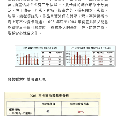
富 ,油畫估計至少有三千幅以上。夏卡爾的創作形態十分廣
泛，除了油畫、粉彩、素描、版畫之外，還有陶器、彩繪、
玻璃、織毯等媒彩，作品畫豐沛僅次與畢卡索。臺灣藝術市
場上有不少夏卡爾迷，1993 年底至1994 年初臺北國父紀念
館舉辦夏卡爾回顧展時 ，造成極大的轟動。靜、詩意之感，
堪稱賞心悅目之作。
各類媒材行情漲跌互見