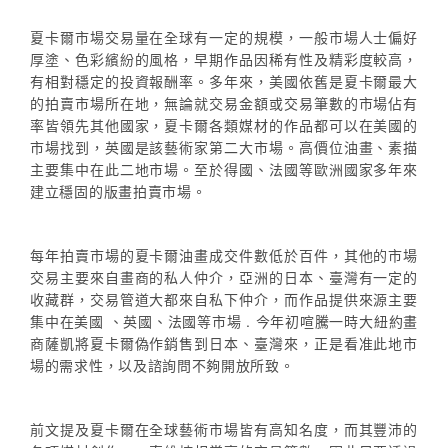
夏卡爾市場交易量在全球有一定的規模，一般市場人士偏好
厚塗、色彩繽紛的風格，早期作品因稀有性及精彩度較高，
有相對穩定的投資報酬率。多年來，美國依舊是夏卡爾最大
的拍賣市場所在地，無論就交易金額或交易筆數的市場佔有
率皆領先其他國家，夏卡爾各類媒材的作品都可以在美國的
市場找到，英國是該藝術家第二大市場。高價位油畫、素描
主要集中在此二地市場。至於得國、法國等歐洲國家多年來
建立穩固的版畫拍賣市場。
每年拍賣市場的夏卡爾油畫成交件數低於百件，其他的市場
交易主要來自畫商的私人仲介，亞洲的日本、臺灣有一定的
收藏群，交易管道大都來自私下仲介，而作品提供來源主要
集中在美國 、英國、法國等市場 . 今年初喧騰一時大紐約畫
商薩凱將夏卡爾偽作銷售到日本、臺灣來，正是看准此地市
場的需求性，以及諮詢問不夠開放所致。
前文提及夏卡爾在全球藝術市場皆有高知名度，而其豐沛的