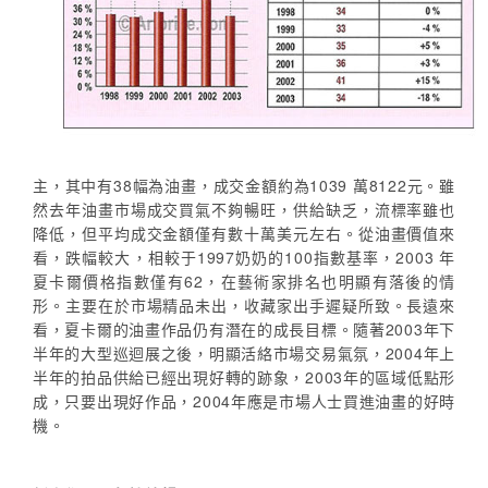
主，其中有38幅為油畫，成交金額約為1039 萬8122元。雖
然去年油畫市場成交買氣不夠暢旺，供給缺乏，流標率雖也
降低，但平均成交金額僅有數十萬美元左右。從油畫價值來
看，跌幅較大，相較于1997奶奶的100指數基率，2003 年
夏卡爾價格指數僅有62，在藝術家排名也明顯有落後的情
形。主要在於市場精品未出，收藏家出手遲疑所致。長遠來
看，夏卡爾的油畫作品仍有潛在的成長目標。隨著2003年下
半年的大型巡迴展之後，明顯活絡市場交易氣氛，2004年上
半年的拍品供給已經出現好轉的跡象，2003年的區域低點形
成，只要出現好作品，2004年應是市場人士買進油畫的好時
機。