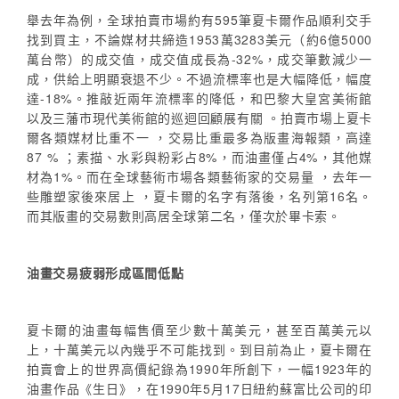
舉去年為例，全球拍賣市場約有595筆夏卡爾作品順利交手
找到買主，不論媒材共締造1953萬3283美元（約6億5000
萬台幣）的成交值，成交值成長為-32%，成交筆數減少一
成，供給上明顯衰退不少。不過流標率也是大幅降低，幅度
達-18%。推敲近兩年流標率的降低，和巴黎大皇宮美術館
以及三藩市現代美術館的巡迴回顧展有關 。拍賣市場上夏卡
爾各類媒材比重不一 ，交易比重最多為版畫海報類，高達
87 % ；素描、水彩與粉彩占8%，而油畫僅占4%，其他媒
材為1%。而在全球藝術市場各類藝術家的交易量 ，去年一
些雕塑家後來居上 ，夏卡爾的名字有落後，名列第16名。
而其版畫的交易數則高居全球第二名，僅次於畢卡索。
油畫交易疲弱形成區間低點
夏卡爾的油畫每幅售價至少數十萬美元，甚至百萬美元以
上，十萬美元以內幾乎不可能找到。到目前為止，夏卡爾在
拍賣會上的世界高價紀錄為1990年所創下，一幅1923年的
油畫作品《生日》，在1990年5月17日紐約蘇富比公司的印