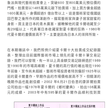
象派與現代藝術拍賣會上，突破600 至800萬美元預估價的
門檻，拍賣官以1485萬美元敲下拍賣錘，加上買方傭金超過
1600萬美元，身價超過5 億台幣以上。這是藝術家從俄國返
回巴黎之後所作的精湛創作，描寫藝術家與妻子居家甜蜜的
身影，買主是日本的青木廣憲，據瞭解他的夏卡爾收藏至少
有29幅以上，代表著日本收藏家對夏卡爾的狂熱，1980年
代夏卡爾的畫價居高不下，主要是因為日本人的崇拜所致。
在本期雜誌中，我們照例介紹夏卡爾十大拍賣成交紀錄圖
表，整理出目前國際藝術市場上領先的夏卡爾十筆交易記
錄。我們可以發現，有一半以上高金額交易記錄締造於1989
至1990年的市場高峰期，夏卡爾的高行情的確出現在1990
年前後，至今尚未超越。藝術市場投資者特別偏好1925年以
前的夏卡爾畫作，早期作品的市場價格居高不下。但精湛的
晚期作品也能創佳績，2002 年6月21日伯恩的康菲爾拍賣
公司拍出一幅1978年夏卡爾的《鄉村慶典》，拍出108萬美
元的成績。
2003年中有595筆的夏卡爾作品順利找到買