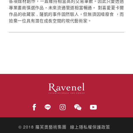
各項媒材創作，一直維持相當高的交易筆數。因此只要透過
專業畫商慎選作品，未來流通管道相當暢通。 對喜愛夏卡爾
作品的收藏家 , 薩凱的事件固然駭人，但無須因噎廢食 ，而
拾棄一位具有潛在成長空間的現代藝術家。
© 2018
羅芙奧藝術集團
線上隱私權保護政策