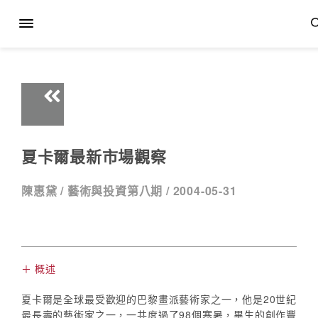
夏卡爾最新市場觀察
陳惠黛 /
藝術與投資第八期 /
2004-05-31
＋ 概述
夏卡爾是全球最受歡迎的巴黎畫派藝術家之一，他是20世紀
最長壽的藝術家之一，一共度過了98個寒暑，畢生的創作豐