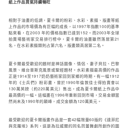
紙上作品買氣持續暢旺
相對于油畫的低調，夏卡爾的粉彩、水彩、素描、版畫等紙
上作品的市場價為有巨幅的成長，以1997年指數100的基準
點來看，在2003 年的價格指數已達到152。而2003年全球
拍賣場藝術家交易排行榜中，夏卡爾的油畫雖然落居第21
名，在水彩素描類則占第六名，版畫類高居第二名。
夏卡爾最受歡迎的題材是神話圖像、情侶、妻子貝拉、巴黎
風景、維台普斯克風景或聖經題材。水彩素描最高價的作品
正是1914至1917奶奶藝術家回到家鄉的時期。有一幅1912
年的《士兵們》粉彩畫，曾於1990年倫敦佳士得拍賣會以
130萬英鎊（約220萬美元）售出，成為夏卡爾紙上作品中
最高價的一幅。這幅畫在1996年重新回到市場，交易金額當
然尚未及1990年的顛峰，成交金額為120萬美元。
最受歡迎的夏卡爾版畫作品是一套42幅限量60版的《達菲尼
與克羅埃》系列，這是為拉威爾的同名芭蕾舞劇所創作的圖