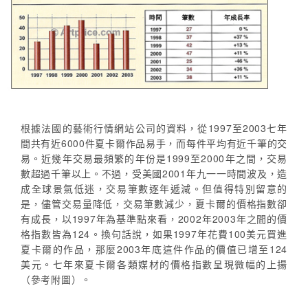
根據法國的藝術行情網站公司的資料，從1997至2003七年
間共有近6000件夏卡爾作品易手，而每件平均有近千筆的交
易。近幾年交易最頻繁的年份是1999至2000年之間，交易
數超過千筆以上。不過，受美國2001年九一一時間波及，造
成全球景氣低迷，交易筆數逐年遞減。但值得特別留意的
是，儘管交易量降低，交易筆數減少，夏卡爾的價格指數卻
有成長，以1997年為基準點來看，2002年2003年之間的價
格指數皆為124。換句話說，如果1997年花費100美元買進
夏卡爾的作品，那麼2003年底這件作品的價值已增至124
美元。七年來夏卡爾各類媒材的價格指數呈現微幅的上揚
（參考附圖）。