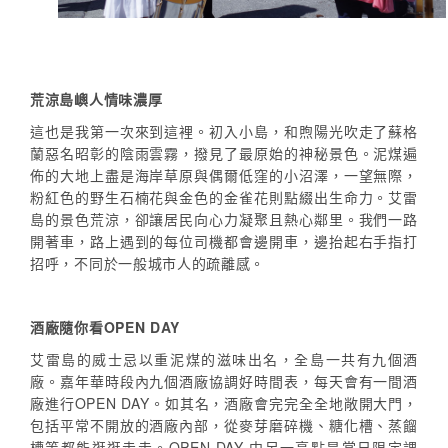
荒涼島嶼人情味濃厚
這也是我第一次來到這裡。初入小島，和煦陽光吹走了蘇格
蘭惡名昭彰的陰雨雲霧，撥見了最原始的神秘景色。泥煤遍
佈的大地上盡是海岸草原與偶爾低窪的小沼澤，一望無際，
粉紅色的野生石楠花與金色的金雀花則點綴出生命力。艾雷
島的景色荒涼，卻讓居民向心力凝聚且熱心鄰里。我們一路
開著車，路上遇到的每位司機都會邊開車，邊抬起右手指打
招呼，不同於一般城市人的疏離感。
酒廠隨你看OPEN DAY
艾雷島的威士忌以重泥煤的滋味出名，全島一共有九個酒
廠。嘉年華時段內九個酒廠協調好時間表，每天會有一間酒
廠進行OPEN DAY。如其名，酒廠會完完全全地敞開大門，
包括平常不開放的酒廠內部，從麥芽磨碎機、糖化槽、蒸餾
槽等都能逛逛走走。OPEN DAY 中另一亮點是當日限定課