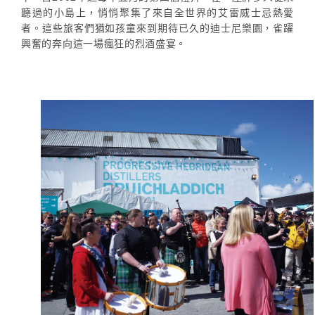
聽過的小島上，悄悄聚集了來自全世界的艾雷威士忌熱愛
者。這些旅客們猶如孩童來到期待已久的迪士尼樂園，雀躍
興奮的奔向這一場瘋狂的烈酒盛宴。