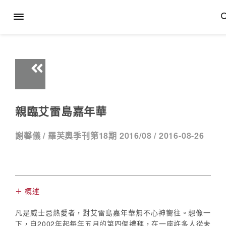
親臨艾雷島嘉年華
謝馨儀 /
羅芙奧季刊第18期 2016/08 /
2016-08-26
＋ 概述
凡是威士忌熱愛者，對艾雷島嘉年華無不心神嚮往。想像一
下，自2002年起每年五月的第四個禮拜，在一座許多人從未