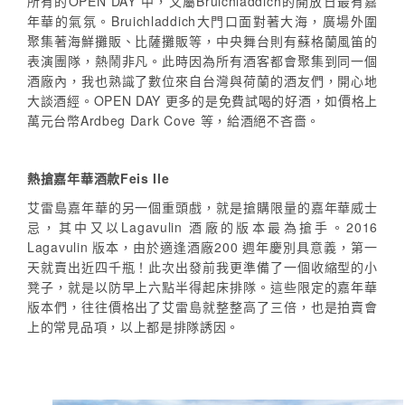
所有的OPEN DAY 中，又屬Bruichladdich的開放日最有嘉
年華的氣氛。Bruichladdich大門口面對著大海，廣場外圍
聚集著海鮮攤販、比薩攤販等，中央舞台則有蘇格蘭風笛的
表演團隊，熱鬧非凡。此時因為所有酒客都會聚集到同一個
酒廠內，我也熟識了數位來自台灣與荷蘭的酒友們，開心地
大談酒經。OPEN DAY 更多的是免費試喝的好酒，如價格上
萬元台幣Ardbeg Dark Cove 等，給酒絕不吝嗇。
熱搶嘉年華酒款Feis Ile
艾雷島嘉年華的另一個重頭戲，就是搶購限量的嘉年華威士
忌，其中又以Lagavulin 酒廠的版本最為搶手。2016
Lagavulin 版本，由於適逢酒廠200 週年慶別具意義，第一
天就賣出近四千瓶！此次出發前我更準備了一個收縮型的小
凳子，就是以防早上六點半得起床排隊。這些限定的嘉年華
版本們，往往價格出了艾雷島就整整高了三倍，也是拍賣會
上的常見品項，以上都是排隊誘因。