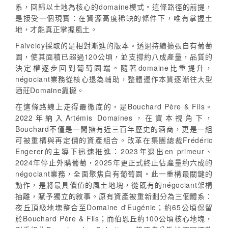
系，回歸以土地為核心的domaine模式。這條路徑的前提，
是接受一個現實：在資源高度稀缺的條件下，唯有掌握土
地，才能真正掌握風土。
Faiveley採取的是相對漸進的版本。透過持續擴張自有葡萄
園，使其面積已超過120公頃，並支撐約八成產量，品質的
決定權逐步回到葡萄園端。隨著domaine比重提升，
négociant業務從核心退為輔助，整體運作本質逐漸往大型
酒莊Domaine靠攏。
在這條路線上走得最徹底的，是Bouchard Père & Fils。
2022年納入Artémis Domaines，在資本視角下，
Bouchard不僅是一間擁有近三百年歷史的酒商，更是一組
可被重構與再定價的資產組合。改革在集團總裁Frédéric
Engerer的主導下迅速推進：2023年退出en primeur、
2024年停止外購葡萄，2025年更正式終止佔產量約六成的
négociant業務，全面聚焦自有葡萄園。此一重構最關鍵的
動作，是將最具價值的風土地塊，從既有的négociant架構
抽離，賦予獨立的敘事。原有資產被重新劃分為三個體系：
夜丘頂級地塊整合至Domaine d'Eugénie；約65公頃保留
於Bouchard Père & Fils；而伯恩丘約100公頃核心地塊，