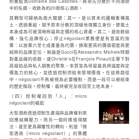
則重組為Domaine des Cabottes，將原先分散於不同酒款
中的名園，收斂為約20款核心酒款。
其轉型可歸納為兩大關鍵：其一，是以資本的邏輯重構風
土，透過重組，賦予原本分散的頂級地塊獨立身份，使風土
本身成為可被清晰辨識與定價的核心資產。其二，是收斂結
構，強化品牌核心；停止négociant業務便是有意識的捨
棄：以放棄六至七成產量為代價，換取更高的價值密度與更
純粹的品牌定位。無論是Gucci在Alessandro Michele時期
對產品線的收斂，或Christie's在François Pinault主導下對
高端拍品與私人銷售的聚焦，本質皆為保留最具辨識度與定
價能力的核心，並透過控制供給來管理價值。在這條路徑
中，négociant不再被視為必要機制，而是一段可以被結束
的歷史階段。控制權，最終被完全收回至土地本身。
（四）控制權回到「人」：micro
négociant的崛起
大型酒商透過控制生產端與品牌權利來
回應結構壓力，而另一個同樣值得關
注、甚至更具顛覆性的轉向，則是「微
型酒商（micro négociant）」的集體