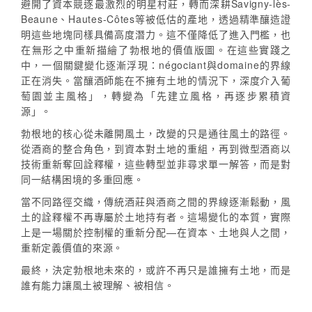
避開了資本競逐最激烈的明星村莊，轉而深耕Savigny-lès-
Beaune、Hautes-Côtes等被低估的產地，透過精準釀造證
明這些地塊同樣具備高度潛力。這不僅降低了進入門檻，也
在無形之中重新描繪了勃根地的價值版圖。在這些實踐之
中，一個關鍵變化逐漸浮現：négociant與domaine的界線
正在消失。當釀酒師能在不擁有土地的情況下，深度介入葡
萄園並主風格」，轉變為「先建立風格，再逐步累積資
源」。
勃根地的核心從未離開風土，改變的只是通往風土的路徑。
從酒商的整合角色，到資本對土地的重組，再到微型酒商以
技術重新奪回詮釋權，這些轉型並非尋求單一解答，而是對
同一結構困境的多重回應。
當不同路徑交織，傳統酒莊與酒商之間的界線逐漸鬆動，風
土的詮釋權不再專屬於土地持有者。這場變化的本質，實際
上是一場關於控制權的重新分配—在資本、土地與人之間，
重新定義價值的來源。
最終，決定勃根地未來的，或許不再只是誰擁有土地，而是
誰有能力讓風土被理解、被相信。