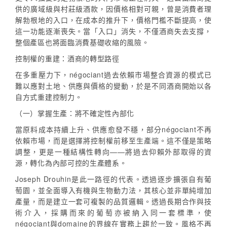
供的廣域級與村莊級酒款，因價格相對可親，曾是消費者理
解勃根地的入口，在成本的推升下，價格門檻不斷提高，使
這一功能逐漸喪失。當「入口」消失，不僅酒商失去支撐，
整個產區也將面臨消費基礎收縮的風險。
控制權的重建：酒商的轉型路徑
在多重壓力下，négociant過去依賴市場整合資源的模式已
難以應對土地、供應與價格的變動，於是不同酒商開始以各
自方式重建控制力。
（一）掌握生產：將不確定性內部化
當原料成本持續上升、供應愈發不穩，部分négociant不再
依賴市場，而是選擇將控制權前移至生產端。這不僅是策略
調整，更是一種結構性轉向——將過去仰賴外部取得的資
源，轉化為內部可控的生產體系。
Joseph Drouhin是此一路徑的代表。透過逐步擴張自有葡
萄園，並全面導入有機與生物動力法，其核心並非單純增加
產量，而是建立一套可複製的品質邏輯。透過長期合作與技
術介入，採購而來的葡萄亦被納入同一套標準，使
négociant與domaine的界線在實務上趨於一致。風格不再