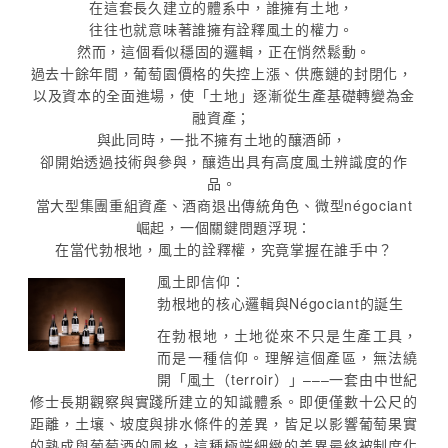
在這套長久建立的體系中，誰擁有土地，
往往也就意味著誰擁有詮釋風土的權力。
然而，這個看似穩固的邏輯，正在悄然鬆動。
過去十餘年間，葡萄園價格的失控上漲、供應鏈的封閉化，
以及資本的全面進場，使「土地」逐漸從生產基礎轉變為金
融資產；
與此同時，一批不擁有土地的釀酒師，
卻開始透過技術與參與，釀造出具有高度風土辨識度的作
品。
當大型集團重組資產、酒商退出傳統角色、微型négociant
崛起，一個關鍵問題浮現：
在當代勃根地，風土的詮釋權，究竟掌握在誰手中？
風土即信仰：
勃根地的核心邏輯與Négociant的誕生
在勃根地，土地從來不只是生產工具，
而是一種信仰。理解這個產區，無法繞
開「風土（terroir）」–––一套由中世紀
修士長期觀察與實踐所建立的知識體系。即便僅數十公尺的
距離，土壤、坡度與排水條件的差異，皆足以影響葡萄果實
的熟成與葡萄酒的風格，這種極端細緻的差異最終被制度化