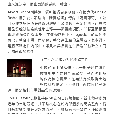
由來源決定，而由釀造體系統一輸出。
Albert Bichot則將這一邏輯推得更為明確。在第六代Albéric
Bichot接手後，策略由「購買成酒」轉向「購買葡萄」，並
同步建立多個酒莊體系與超過百公頃的自有葡萄園。這意味
著品質控制被系統性地上移——從最終調配，前移至葡萄園
管理與釀造過程本身。在這條路徑中，négociant的角色不
再只是整合市場，而是逐步轉化為生產的主導者。其本質，
是將不確定性內部化，讓風格與品質在生產端即被確立，而
非依賴市場條件。
（二）以品牌力對抗不確定性
相較於向上游延伸，另一部分酒商選擇
放棄對生產端的全面掌控，轉而強化品
牌作為核心資產。在無法有效取得土地
與原料的情況下，他們不再試圖控制來
源，而是控制市場對品質的認知。
Louis Latour長期維持約50公頃自有葡萄園，並未積極參與
近年的土地競逐，其策略核心在於內部體系的高度整合。從
自有製桶到釀造與熟成流程，皆維持嚴格一致性，使最終風