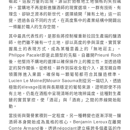
崛起。這股力量的出現，源自於勃根地土地價格的失控飆
升，當購地不再是新進釀酒師的現實選項，一群有技術、有
理念、卻缺乏資本的新世代，選擇繞開「擁有土地」這一前
提，透過各自不同的方式，在高度集中的產業結構中開闢出
一條屬於職人的生存空間。
其中最具代表性的，是那些將控制權重新拉回生產端的釀酒
師。他們雖不擁有一寸土地，卻以高度的參與深度，實質掌
握風土的表現方式，成為某種意義上的「無地莊主」。
Philippe Pacalet即是此類型的先驅，自離開Prieuré Roch
後，他堅持不購地的選擇以確保操作上的獨立性，並透過穩
定的契作關係，從修枝、耕作到採收全程介入，甚至親自帶
領團隊進入果園，確保每一顆葡萄都符合其釀造標準。
Lucien Le Moine的Mounir Saouma則從另一端切入，透過
極致的élevage技術與長期穩定的葡萄來源，證明即使不持
有土地，仍能在酒瓶中呈現清晰的地塊辨識度。這種對生產
鏈的實質掌控，使「酒莊」與「酒商」之間的界線開始鬆
動。
當技術與聲譽累積到一定程度，另一種轉變也逐漸浮現－釀
酒師本身開始成為風格的核心。Benjamin Leroux在離開
Comte Armand後，透過négociant建立橫跨多個產區的作