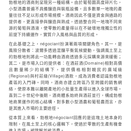
勃根地的酒商則呈現另一種結構。由於葡萄園高度碎片化，
小型酒農普遍不具備釀造與裝瓶設備，且多數單一地塊的產
量往往不足以形成市場規模。酒商因此不僅是資金與通路的
提供者，更直接參與釀造與熟成，透過整合同一地塊不同來
源的葡萄與酒液，使零散的產量得以在不破壞地塊獨立性的
前提下持續運作，實質介入風格與品質的形成。
在此基礎之上，négociant扮演著兩項關鍵角色。其一，是
風險分散者：波爾多透過混釀平衡氣候變動，強調風土至上
的勃根地則將此一功能轉由酒商透過多元採購來源來緩衝；
其二，是市場入口的提供者：在酒莊酒(Domaine)相對高價
且數量稀少的結構下，提供價格相對親民的廣域級
(Regional)與村莊級(Village)酒款，成為消費者認識勃根地
產區的入門磚。同時，酒商亦建立跨區乃至跨國的銷售網
絡，使原本難以離開產地的小批量生產得以進入全球市場。
直到二十世紀中後期，酒商體系始終與酒莊並行，構成勃根
地商業運作的核心結構，對多數小型酒農和葡萄農而言，亦
是其進入市場的主要途徑。
從本質上來看，勃根地négociant回應的是這塊土地本身的
限制，在風土至上的核心邏輯下，使過於零散的生產有機會
進入市場，被理解並被消費。