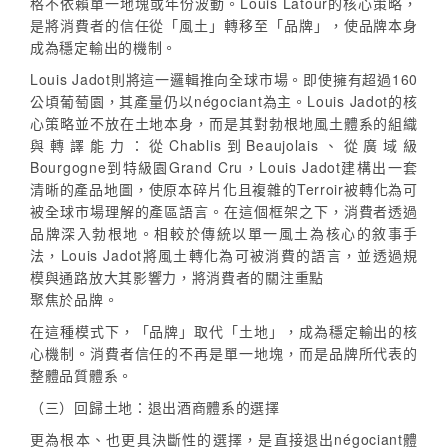
格不依賴單一地塊或年份波動。Louis Latour的核心策略，
是將消費者的信任從「風土」轉移至「品牌」，使品牌本身
成為穩定輸出的機制。
Louis Jadot則將這一邏輯推向全球市場。即使擁有超過160
公頃葡萄園，其產量仍以négociant為主。Louis Jadot的核
心策略並不放在土地本身，而是其對勃根地風土體系的組織
與轉譯能力：從Chablis到Beaujolais、從廣域級
Bourgogne到特級園Grand Cru，Louis Jadot建構出一套
清晰的產品地圖，使原本碎片化且複雜的Terroir被轉化為可
被全球市場理解的產區語言。在這個框架之下，消費者透過
品牌深入勃根地。相較於傳統以單一風土為核心的敘事手
法，Louis Jadot將風土轉化為可被消費的語言，並透過規
模與通路放大其影響力，將消費者的關注重點
聚焦於品牌。
在這種模式下，「品牌」取代「土地」，成為穩定輸出的核
心機制。消費者信任的不再是單一地塊，而是品牌所代表的
整體品質體系。
（三）回歸土地：退出酒商體系的選擇
更為根本、也更具決斷性的選擇，是直接退出négociant體