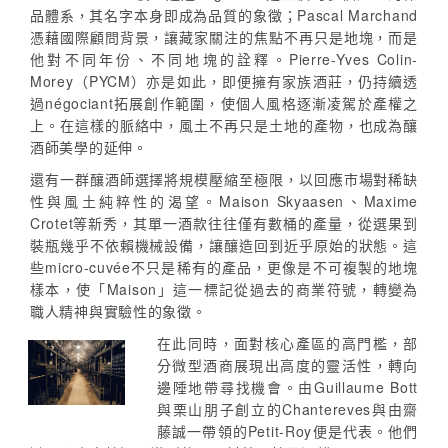
品體系，其名字本身即成為品質的象徵；Pascal Marchand
憑藉國際顧問背景，讓藏家關注的焦點不再只是地塊，而是
他對不同年份、不同地塊的詮釋。Pierre-Yves Colin-
Morey（PYCM）亦是如此，即便擁有家族酒莊，仍持續透
過négociant拓展創作範圍，使個人風格逐漸凌駕於產權之
上。在這樣的脈絡中，風土不再只是土地的產物，也成為釀
酒師美學的延伸。
還有一群釀酒師選擇將規模壓縮至極限，以回應市場對稀缺
性與風土純粹性的渴望。Maison Skyaasen、Maxime
Crotet等新秀，其單一酒款往往僅有數桶的產量，從選果到
裝瓶幾乎不依賴機械設備，讓釀造回到近乎原始的狀態。這
些micro-cuvée不只是稀有的產品，更像是不可複製的地塊
樣本，使「Maison」這一標記從過去的商業符號，轉變為
職人精神與實驗性的象徵。
在此同時，面對核心產區的高門檻，部
分微型酒商展現出高度的靈活性，轉向
邊陲地帶尋找機會。由Guillaume Bott
與栗山朋子創立的Chantereves與由齋
藤誠一帶領的Petit-Roy便是代表。他們