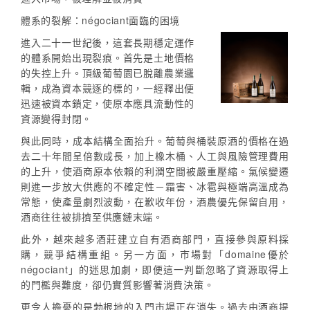
體系的裂解：négociant面臨的困境
進入二十一世紀後，這套長期穩定運作
的體系開始出現裂痕。首先是土地價格
的失控上升。頂級葡萄園已脫離農業邏
輯，成為資本競逐的標的，一經釋出便
迅速被資本鎖定，使原本應具流動性的
資源變得封閉。
與此同時，成本結構全面抬升。葡萄與桶裝原酒的價格在過
去二十年間呈倍數成長，加上橡木桶、人工與風險管理費用
的上升，使酒商原本依賴的利潤空間被嚴重壓縮。氣候變遷
則進一步放大供應的不確定性－霜害、冰雹與極端高溫成為
常態，使產量劇烈波動，在歉收年份，酒農優先保留自用，
酒商往往被排擠至供應鏈末端。
此外，越來越多酒莊建立自有酒商部門，直接參與原料採
購，競爭結構重組。另一方面，市場對「domaine優於
négociant」的迷思加劇，即便這一判斷忽略了資源取得上
的門檻與難度，卻仍實質影響著消費決策。
更令人擔憂的是勃根地的入門市場正在消失。過去由酒商提