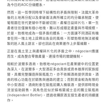
為今日的AOC分級體系。
然而，這一哲學同時埋下結構性的矛盾與限制。法國大革命
後的土地再分配以及拿破崙法典所確立的均分繼承制度，使
葡萄園在世代更替中不斷被切割，產權日益碎片化，單一生
產者往往僅擁有極小地塊，難以形成穩定產量與市場規模。
於是，勃根地成為一個矛盾的體系：一方面讓不同酒莊有機
會在同一塊土地上詮釋出各自的風格，形塑勃根地無法被複
製的迷人風土語言，卻也因此在商業運作上步履維艱。
正是在風土至上與產權碎片化的矛盾之中，négociant應運
而生，成為整合零散產量、連接市場的關鍵機制。
相較於波爾多酒商，勃根地négociant在產業鏈中的位置更
為深入。在波爾多，大型酒莊多由貴族或資本雄厚的家族經
營，具備完整釀造與裝瓶能力，亦不依賴酒商提供資金，酒
商的核心功能在於銷售與通路的建立；而對資金較為有限的
中小型酒莊，酒商則會在裝瓶前購入桶裝酒，提供即時現金
流並協助銷售，其角色近似於蘇格蘭威士忌的獨立裝瓶商
(Independent Bottler)，透過收購原酒支撐生產者的持續運
作。