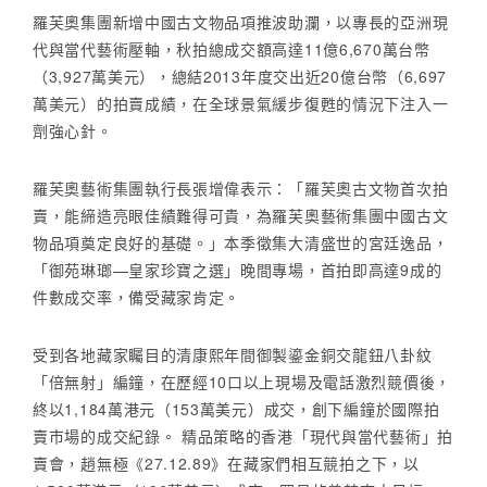
羅芙奧集團新增中國古文物品項推波助瀾，以專長的亞洲現
代與當代藝術壓軸，秋拍總成交額高達11億6,670萬台幣
（3,927萬美元），總結2013年度交出近20億台幣（6,697
萬美元）的拍賣成績，在全球景氣緩步復甦的情況下注入一
劑強心針。
羅芙奧藝術集團執行長張增偉表示：「羅芙奧古文物首次拍
賣，能締造亮眼佳績難得可貴，為羅芙奧藝術集團中國古文
物品項奠定良好的基礎。」本季徵集大清盛世的宮廷逸品，
「御苑琳瑯—皇家珍寶之選」晚間專場，首拍即高達9成的
件數成交率，備受藏家肯定。
受到各地藏家矚目的清康熙年間御製鎏金銅交龍鈕八卦紋
「倍無射」編鐘，在歷經10口以上現場及電話激烈競價後，
終以1,184萬港元（153萬美元）成交，創下編鐘於國際拍
賣市場的成交紀錄。 精品策略的香港「現代與當代藝術」拍
賣會，趙無極《27.12.89》在藏家們相互競拍之下，以