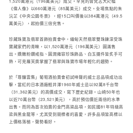
1,520萬港元（196萬美元）成交。罕見的曾梵志大尺幅
《偉人像》以660萬港元（85萬美元）成交。全場焦點的朱
沅芷《中央公園冬景》，經15口叫價後以384萬港元（49.5
萬美元），起拍價三倍完售。
珍藏珠寶及翡翠首飾拍賣會中，緬甸天然翡翠雙珠鍊深受珠
寶藏家們的青睞，以1,520萬港元（196萬美元）圓滿售
出。嬌嫩粉鑽戒指、圓潤雍容珍珠飾品、白玉擺件皆炙手可
熱，可見羅芙奧掌握了翡翠與珠寶市場年輕化的趨勢。
於「尊釀雲集」葡萄酒拍賣會初試啼聲的威士忌品項成功出
擊，當紅的日本酒廠輕井澤1960年威士忌以92萬8千台幣
（31,362美元）的高價成交，寫下歷史紀錄。山崎50年也
以近70萬台幣（23,521美元），高於預估價近兩倍的水準
出售。而同為首次拍賣的金門高粱品項，如民國81年特級高
梁與黑金龍等，尤其受到競標者的喜愛，許多品項皆高標以
上價格落槌，聲勢看好。