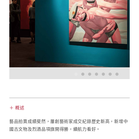
＋ 概述
藝品拍賣成績斐然，屢創藝術家成交紀錄歷史新高，新增中
國古文物及烈酒品項旗開得勝，續航力看好。