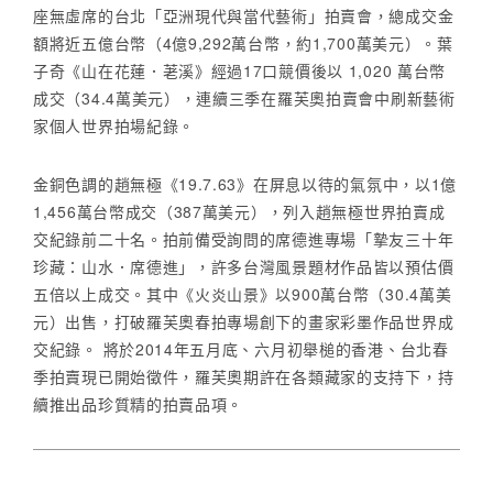
座無虛席的台北「亞洲現代與當代藝術」拍賣會，總成交金
額將近五億台幣（4億9,292萬台幣，約1,700萬美元）。葉
子奇《山在花蓮．荖溪》經過17口競價後以 1,020 萬台幣
成交（34.4萬美元），連續三季在羅芙奧拍賣會中刷新藝術
家個人世界拍場紀錄。
金銅色調的趙無極《19.7.63》在屏息以待的氣氛中，以1億
1,456萬台幣成交（387萬美元），列入趙無極世界拍賣成
交紀錄前二十名。拍前備受詢問的席德進專場「摯友三十年
珍藏：山水．席德進」，許多台灣風景題材作品皆以預估價
五倍以上成交。其中《火炎山景》以900萬台幣（30.4萬美
元）出售，打破羅芙奧春拍專場創下的畫家彩墨作品世界成
交紀錄。 將於2014年五月底、六月初舉槌的香港、台北春
季拍賣現已開始徵件，羅芙奧期許在各類藏家的支持下，持
續推出品珍質精的拍賣品項。