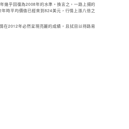
年幾乎回復為2008年的水準。換言之，一路上揚的
2年時平均價值已經來到824美元，行情上漲八倍之
在2012年必然呈現亮麗的成績，且拭目以待路易