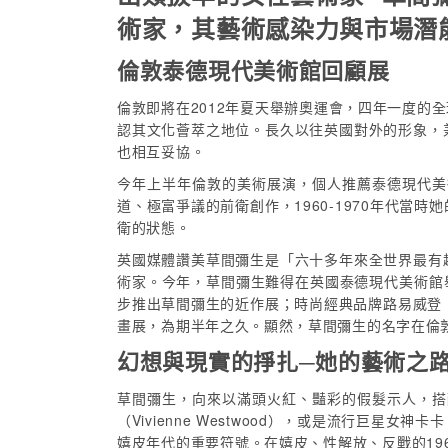
術家，其藝術感染力與市場潛
倫敦泰德現代美術館回顧展
倫敦即將在2012年夏天舉辦奧運會，四年一度
認其文化薈萃之地位。長久以往英國對外的形象，
也相互妥協。
今年上半年倫敦的美術展演，個人推薦泰德現代美術
道、極富爭議的前衛創作，1960-1970年代
衛的狀態。
英國媒體讚美草間彌生是「六十多年來全世界最有
術家。今年，草間彌生難得在英國泰德現代美術館舉行大型
步推出草間彌生的近作展；時尚經典品牌路易威登（L
畫展，為期半年之久。顯然，草間彌生的名字在倫
幻想與現實的掙扎─她的藝術之
草間彌生，向來以滿頭火紅、豔彩的假髮示人，搭
（Vivienne Westwood），或是流行巨星女神
嬉皮年代的重要符號。在嬉皮、性解放、反戰的1