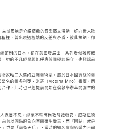
，主辦國總是介紹精緻的音樂藝文活動，好向世人確
進程裡，曾出現過極端的反差與矛盾，彼此拉鋸，卻
自傳統節制的日本，卻在美國發展出一系列看似離經叛
術家，她的不凡經歷頗能呼應英國極端保守，也極端前
藝術家唯二入選的亞洲藝術家，屬於日本國寶級的藝
的維多利亞‧米羅（Victoria Miro）畫廊，同
彌生的合作，此時也已經提前開始在倫敦舉辦草間彌生的
令人過目不忘，絲毫不輸時尚教母薇薇安‧威斯伍德
feld）多年前曾以圓點服飾向草間彌生致意，而「圓點」就是
王」或是「前衛天后」，當時的知名度與影響力不輸