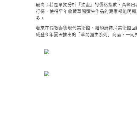
最高；若是單獨分析「油畫」的價格指數，高峰出現
行情，使得早年收藏草間彌生作品的藏家都能明顯感
多。
看來在倫敦泰德現代美術館、紐約惠特尼美術館回
威登今年夏天推出的「草間彌生系列」商品，一同