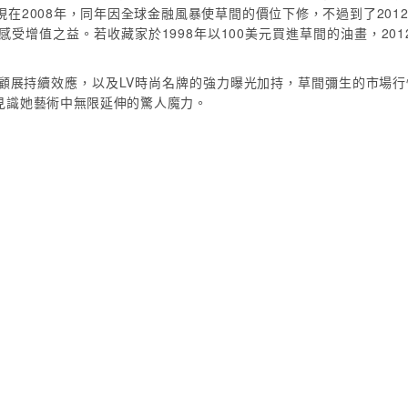
在2008年，同年因全球金融風暴使草間的價位下修，不過到了2012
受增值之益。若收藏家於1998年以100美元買進草間的油畫，201
顧展持續效應，以及LV時尚名牌的強力曝光加持，草間彌生的市場行情
見識她藝術中無限延伸的驚人魔力。