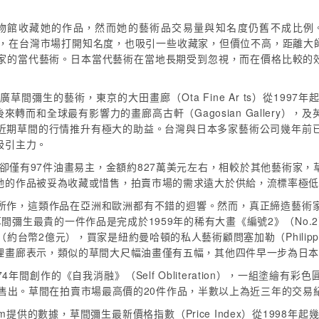
物館收藏她的作品，然而她的藝術品交易量與知名度仍舊不成比例。
藝術博覽會，在台灣市場打開知名度，也吸引一些收藏家，但價位不高，距
家的當代藝術。日本當代藝術在當地長期受到忽視，而在價格比較的
短期推廣草間彌生的藝術，東京的大田畫廊（Ota Fine Ar ts）從1
作品，後來轉而和全球最有影響力的畫廊高古軒（Gagosian Gallery），
近期草間的行情推升有極大的助益。台灣與日本多家藝術公司幾年前
吸引主力。
上卻僅有97件油畫易主，金額約827萬美元左右，相較於其他藝術家
她的作品被妥為收藏或惜售，拍賣市場的需求遠大於供給，流標率極
所作，這類作品在亞洲和歐洲都有不錯的迴響。然而，真正締造藝術
。目前草間彌生最貴的一件作品是完成於1959年的稀有大畫《編號2》（No
成交（約台幣2億元），買家是紐約曼哈頓的私人藝術顧問塞加勒（Philip
理畫廊表示，類似的草間大尺幅油畫僅有五幅，其他四件早一步為日
4年間創作的《自我消融》（Self Obliteration），一組塗繪有
萬元）售出。草間在拍賣市場最高價的20件作品，半數以上為近三年的交易
com提供的數據，草間彌生最新價格指數（Price Index）從1998