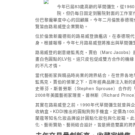
今年已屆83歲高齡的草間彌生，從19
院，但仍每日固定到醫院對面的工作室
份巴黎龐畢度中心的回顧展，今年二月倫敦泰德現代美術館
覽皆由路易威登企業贊助。
位於倫敦新龐德街的路易威登旗艦店，在泰德現代
身。根據報導，今年七月路易威登將推出與草間彌
路易威登的創意總監馬克‧賈伯（Marc Jaco
畫白色圓點的LV包。這只皮包促成雙方合作的機
的不凡才情。
當代藝術家與精品時尚業的跨界結合，在世界各地
監馬克‧賈伯的領軍之下，百年經典品牌注入新的
史蒂芬‧斯普勞斯（Stephen Sprouse）合
2008年美國藝術家理查‧普林斯（Richard Pr
其實在路易威登之前，1990年代草間彌生就曾與企
收納盒。KDDI推出的圓點狗狗手機盒，定價為10
蘭蔻等知名化妝品牌設計圓點化妝包與化妝箱。此
化、藝術贊助、藝術結合設計，皆是締造雙贏的跨