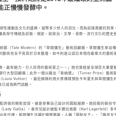
能正慢慢發酵中。
的全球性運動及文化的盛典，凝聚多少世人的目光。而為迎接奧運的到來
兼具保守傳統及前衛、叛逆，就政治、文學、音樂、流行文化的歷史
館（Tate Modern）的「草間彌生」藝術回顧展。草間彌生來
當時她的藝術完全不見容於日本藝壇，如今則是公認日本現存最偉大的藝
趣、最有魅力、引人好奇的藝術家之一。」她也曾經是全球百大重要
回顧展；此外一間以展出「泰納獎」（Turner Prize）藝術家聞名
ouis Vuitton），最近頻頻利用大眾傳媒預告今年夏天與草間
敦已成為熱門話題。
路
配誇張的眼影妝容，總是穿著自己設計的圓點服飾，她前衛的裝扮
卡卡（Lady GaGa）。香奈兒設計總監卡爾拉格斐（Karl Lager
960年代裡，草間彌生活躍於國際藝壇，人稱「圓點女王」、「嬉皮女