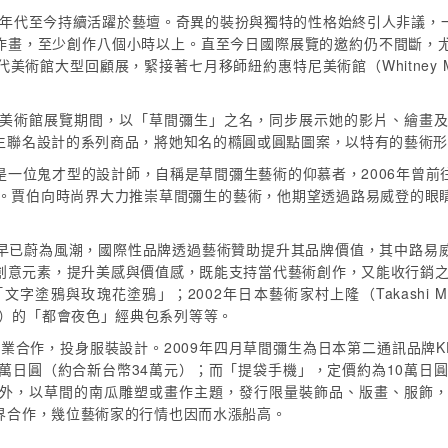
60年代至今持續活躍於藝壇。奇異的裝扮與獨特的性格始終引人非議
作畫，至少創作八個小時以上。直至今日國際展覽的邀約仍不間斷，
大型回顧展，緊接著七月移師紐約惠特尼美術館（Whitney Museum
美術館展覽期間，以「草間彌生」之名，同步展示她的影片、繪畫
生聯名設計的系列商品，將她知名的橢圓或圓點圖案，以特有的藝術
bs）是一位鬼才型的設計師，自稱是草間彌生藝術的仰慕者，2006年
緣。賈伯向時尚界大力推崇草間彌生的藝術，他期望透過路易威登的眼
早已蔚為風潮，國際性品牌透過藝術贊助提升其品牌價值，其中路易
創意元素，提升美感與價值感，既能支持當代藝術創作，又能收行銷之利
作的「文字塗鴉與玫瑰花塗鴉」；2002年日本藝術家村上隆（Takashi
ince）的「都會夜色」經典包系列等等。
業合作，投身服裝設計。2009年四月草間彌生為日本第二通訊品牌KD
0萬日圓（約合新台幣34萬元）；而「提袋手機」，定價約為10萬日圓
外，以草間的南瓜雕塑或畫作主題，發行限量裝飾品、版畫、服飾
界合作，幾位藝術家的行情也因而水漲船高。