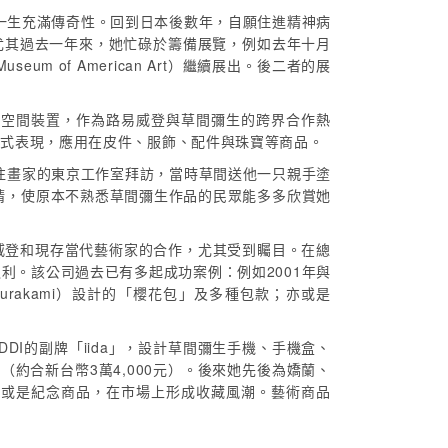
，一生充滿傳奇性。回到日本後數年，自願住進精神病
尤其過去一年來，她忙碌於籌備展覽，例如去年十月
 of American Art）繼續展出。後二者的展
及空間裝置，作為路易威登與草間彌生的跨界合作熱
形式表現，應用在皮件、服飾、配件與珠寶等商品。
曾前往畫家的東京工作室拜訪，當時草間送他一只親手塗
睛，使原本不熟悉草間彌生作品的民眾能多多欣賞她
威登和現存當代藝術家的合作，尤其受到矚目。在總
。該公司過去已有多起成功案例：例如2001年與
 Murakami）設計的「櫻花包」及多種包款；亦或是
DI的副牌「iida」，設計草間彌生手機、手機盒、
（約合新台幣3萬4,000元）。後來她先後為嬌蘭、
，或是紀念商品，在市場上形成收藏風潮。藝術商品