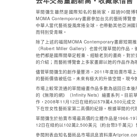
去年交易量創新高‧收藏家惜售
草間彌生雖然是國際知名的藝術家，超過90間博
MOMA Contemporary畫廊參加台北的
中華人當代藝術旋風席捲全球，也帶動其他亞洲國
而特別受青睞。
除了上述的福岡MOMA Contemporary畫廊
（Robert Miller Gallery）也曾代理草間的
他們都是國際間舉足輕重、經驗老到的畫商，對於
的介紹；而藝術博覽會上多家畫廊以她的作品作為
儘管草間彌生的創作量豐沛，2011年度拍賣市場
的藝術價值被低估，未來有極大的升值空間。現今
市場上較常流通的草間繪畫作品多數為返回日本後
的《無限的網》（Infinity Nets）繪畫系列
作，2008年11月12日在紐約以579萬4,500元
下在世女性藝術家第二高價的紀錄。根據草間的代
草間彌生於拍賣市場最高價的立體作品是1966-197
12日在紐約以102萬2,500美元（約台幣3千
參閱附表由知名藝術品市場訊息資料庫Artprice.