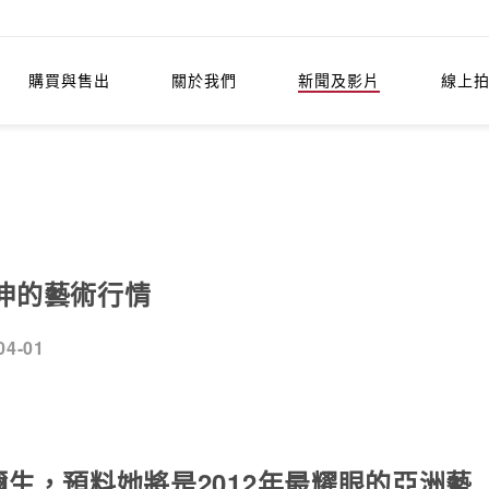
購買與售出
關於我們
新聞及影片
線上
伸的藝術行情
04-01
生，預料她將是2012年最耀眼的亞洲藝