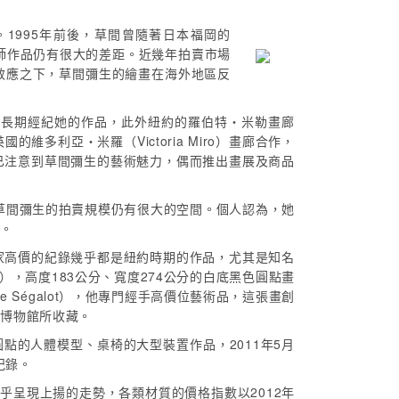
1995年前後，草間曾隨著日本福岡的
離大師作品仍有很大的差距。近幾年拍賣市場
效應之下，草間彌生的繪畫在海外地區反
997年起長期經紀她的作品，此外紐約的羅伯特‧米勒畫廊
及英國的維多利亞‧米羅（Victoria Miro）畫廊合作，
已注意到草間彌生的藝術魅力，偶而推出畫展及商品
，草間彌生的拍賣規模仍有很大的空間。個人認為，她
低。
家高價的紀錄幾乎都是紐約時期的作品，尤其是知名
.2），高度183公分、寬度274公分的白底黑色圓點畫
pe Ségalot），他專門經手高價位藝術品，這張畫創
本博物館所收藏。
彩色圓點的人體模型、桌椅的大型裝置作品，2011年5月
紀錄。
年起幾乎呈現上揚的走勢，各類材質的價格指數以2012年