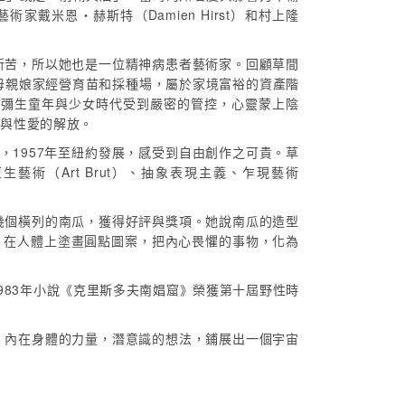
家戴米恩‧赫斯特（Damien Hirst）和村上隆
所苦，所以她也是一位精神病患者藝術家。回顧草間
。母親娘家經營育苗和採種場，屬於家境富裕的資產階
間彌生童年與少女時代受到嚴密的管控，心靈蒙上陰
戀與性愛的解放。
鼓勵，1957年至紐約發展，感受到自由創作之可貴。草
術（Art Brut）、抽象表現主義、乍現藝術
幾個橫列的南瓜，獲得好評與獎項。她說南瓜的造型
出，在人體上塗畫圓點圖案，把內心畏懼的事物，化為
1983年小說《克里斯多夫南娼窟》榮獲第十屆野性時
，內在身體的力量，潛意識的想法，鋪展出一個宇宙