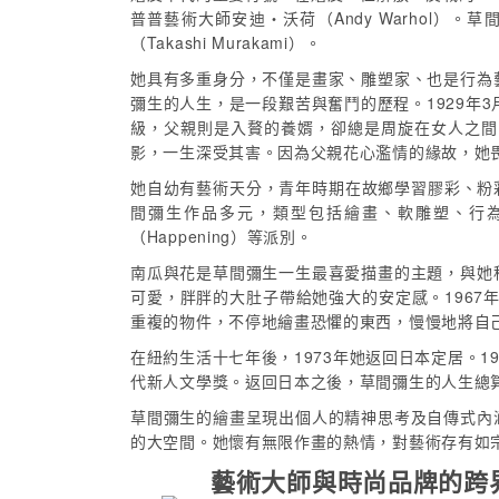
普普藝術大師安迪‧沃荷（Andy Warhol）。
（Takashi Murakami）。
她具有多重身分，不僅是畫家、雕塑家、也是行為
彌生的人生，是一段艱苦與奮鬥的歷程。1929年
級，父親則是入贅的養婿，卻總是周旋在女人之間
影，一生深受其害。因為父親花心濫情的緣故，她
她自幼有藝術天分，青年時期在故鄉學習膠彩、粉彩等傳
間彌生作品多元，類型包括繪畫、軟雕塑、行為藝
（Happening）等派別。
南瓜與花是草間彌生一生最喜愛描畫的主題，與她
可愛，胖胖的大肚子帶給她強大的安定感。1967
重複的物件，不停地繪畫恐懼的東西，慢慢地將自
在紐約生活十七年後，1973年她返回日本定居。1
代新人文學獎。返回日本之後，草間彌生的人生總
草間彌生的繪畫呈現出個人的精神思考及自傳式內
的大空間。她懷有無限作畫的熱情，對藝術存有如
藝術大師與時尚品牌的跨