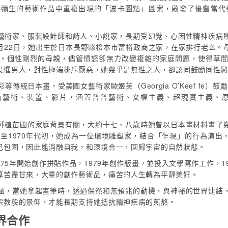
草間彌生的藝術作品中重複出現的「波卡圓點」圖案，啟發了後輩當代藝術
藝術家、服裝設計師和詩人、小說家，長期受幻覺、心因性精神疾病
3月22日，她出生於日本長野縣松本市富裕政商之家，在家排行老么
。個性剛烈的母親，儘管憤怒卻無力改變複雜的家庭問題，使得草
畏懼男人，對性極端排斥厭惡，她幾乎是無性之人，卻認同鼓勵同性
統日本畫，受美國女藝術家歐姬芙（Georgia O’Keef fe）
術、裝置、影片，涵蓋普普藝術、女權主義、超現實主義、原生藝
種植苗圃的家庭背景有關，大約十七、八歲時她曾以日本畫材料畫了
年至1970年代初，她成為一位環境雕塑家，結合「乍現」的行為演
己包圍，因此能消融自我，和環境合一，回歸宇宙的自然狀態。
975年開始創作拼貼作品，1979年創作版畫，並投入文學寫作工作，
算苦盡甘來，大量的創作藝術品，痛苦的人生轉為平靜美好。
涵，當她拿起畫筆時，透過偶然和無預兆的動機，與神祕的世界連結
宗教般的景仰，才能長期支持她抵抗精神疾病的煎熬。
界合作