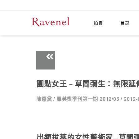
拍賣
目錄
圓點女王﹣草間彌生：無限延
陳惠黛 /
羅芙奧季刊第一期 2012/05 /
2012-
出類拔萃的女性藝術家─草間彌