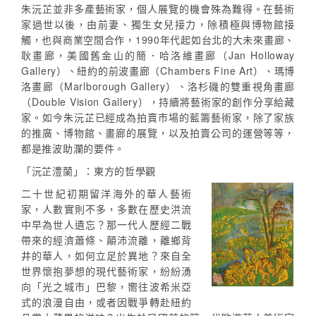
朱沅芷並非多產藝術家，個人展覽的機會殊為難得。在藝術
家過世以後，由前妻、獨生女兒接力，除積極與博物館接
觸，也與商業空間合作，1990年代起如台北的大未來畫廊、
耿畫廊，美國舊金山的簡．哈洛維畫廊（Jan Holloway
Gallery）、紐約的前波畫廊（Chambers Fine Art）、瑪博
洛畫廊（Marlborough Gallery）、洛杉磯的雙重視角畫廊
（Double Vision Gallery），持續將藝術家的創作分享給藏
家。如今朱沅芷已經成為拍賣市場的藍籌藝術家，除了家族
的推廣、博物館、畫廊的展覽，以及拍賣公司的運營等等，
都是推波助瀾的要件。
「沅芷澧蘭」：東方的哲學觀
二十世紀初期留洋海外的華人藝術
家，人數實則不多，多數在歷史洪流
中早為世人遺忘？那一代人歷經二戰
帶來的經濟蕭條、顛沛流離，離鄉背
井的華人，如何立足於異地？來自全
世界懷抱夢想的現代藝術家，紛紛湧
向「光之城市」巴黎，嚮往波希米亞
式的浪漫自由，或者因戰爭轉赴紐約