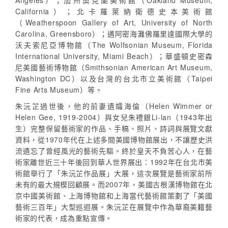
Angeles）；加州奧克蘭美術館（Oakland Museum,
California）；北卡羅萊納衛德史本美術館
（Weatherspoon Gallery of Art, University of North
Carolina, Greensboro）；邁阿密海灘佛羅里達國際大學的
沃夫索尼亞博物館（The Wolfsonian Museum, Florida
International University, Miami Beach）；華盛頓史密森
尼美國藝術博物館（Smithsonian American Art Museum,
Washington DC）以及台灣的台北市立美術館（Taipei
Fine Arts Museum）等。
朱沅芷過世後，他的前妻遺孀海倫（Helen Wimmer or
Helen Gee, 1919-2004）與女兒朱禮銀Li-lan（1943年出
生）完整保留藝術家的作品、手稿、照片、詩詞與展覽文獻
資料，從1970年代在上述多間美國博物館展出，不讓歷史洪
流遺忘了曾經風光的藝術先驅。終於皇天不負苦心人，在藝
術家離世近三十年後回到華人世界展出：1992年在台北市美
術館舉行了「朱沅芷作品展」大展，這次展覽是藝術家前所
未有的最大規模回顧展。而2007年，美國古根漢博物館在北
京中國美術館、上海博物館和上海當代藝術館策劃了「美國
藝術三百年」大型巡迴展。朱沅芷在展覽中作為華裔美籍藝
術家的代表，成為重點宣傳。