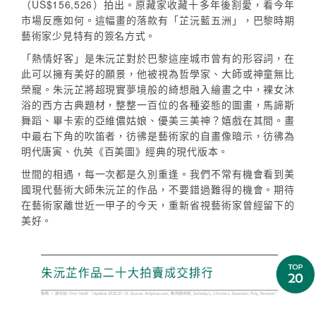
（US$156,526）拍出。原藏家收藏十多年後割愛，看今年
市場反應如何。這幅畫的落款有「芷沅藍五洲」，巴黎時期
藝術家少見特有的簽名方式。
「熱情好客」是朱沅芷對於巴黎這座城市曾有的形容詞，在
此可以擁有美好的願景，他被視為哲學家、大師或神童無比
榮寵。朱沅芷將超現實夢境般的綺想融入繪畫之中，裸女沐
浴的西方古典題材，整整一百位的各種姿態的圖畫，馬諦斯
舞蹈、畢卡索的亞維儂姑娘、優美三美神？嬉戲在其間。畫
中最右下角的吹笛者，彷彿是藝術家的自畫像暗示，彷彿為
明代唐寅、仇英《百美圖》經典的現代版本。
世間的相遇，每一次都是久別重逢。我們不常有機會看到美
國現代藝術大師朱沅芷的作品，不要錯過難得的機會。期待
在藝術家離世近一甲子的今天，重新省視藝術家曾經留下的
美好。