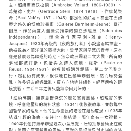
友，超級畫商沃拉德（Ambroise Vollard, 1866-1939）、
葛楚德．史坦（Gertrude Stein, 1874-1946）、作家梵樂
希（Paul Valéry, 1871-1945）都是他的好友。甚至在巴黎
歷史悠久的博翰珍畫廊（Galerie Bernheim-Jeune）舉行
個展。作品兩度入選廣受推崇的獨立沙龍展（Salon des
Indépendants）；還曾為作家亨利-雅克（Henry-
Jacques）1930年再版的《夜的旅行者》小說畫兩幅插畫。
他被視為才華洋溢的藝術大師、哲學家與早慧的青年，原本
應是發展最為順遂的時期。無奈歐洲爆發二次大戰，所有的
夢想都被打斷，包括與女詩人波麗．羅斯（Paule de
Reuss, 1904-1961）的短暫婚姻與愛情。第二次巴黎之
行，起初仍有成果，很快地在巴黎舉辦個展。然而局勢混
亂，許多好友躲避戰亂，反方向地逃往紐約。經歷嚴格的環
境挑戰，生活三年之後只能無奈回到紐約。
「紐約時期」顯露憂鬱深沉的魔幻寫實風格，超現實的夢
境，呼應他壓抑的精神狀態。1934年後恢復教學，並教導中
國哲學家的理想。他的生命最長的階段在紐約度過，1935年
結識年輕的海倫，交往七年後結婚，隔年育有一女禮銀。
1940年代他持續舉辦過幾次小型展覽。紐約抽象藝術正在成
形，他固守寫實繪畫的風格，面對的是評論界與市場的冷淡