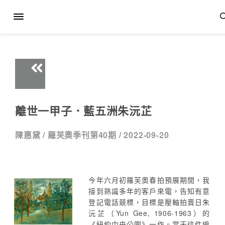
離世一甲子．藍五洲朱沅芷
陳惠黛 /
羅芙奧季刊第40期 /
2022-09-20
今年六月初羅芙奧春拍預展期間，我
接到熟識多年的客戶來電，告知有意
登記電話競標，目標是壓軸拍賣日朱
沅芷（Yun Gee, 1906-1963）的
《紐約中央公園》一作。當天這件編