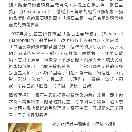
調，融合巴黎超現實主義特色，朱沅芷自稱之為「鑽石主
義」（Diamondism）。他從小三角形的組合圖解抽象，猶
如晶瑩剔透的鑽石切割面。「鑽石主義」被認為是對現代繪
畫史的獨創貢獻。
1937年朱沅芷宣傳其畫室「鑽石主義學校」（School of
Diamondism）的手冊中，說明鑽石主義的內涵。他寫道：
「每幅真摯的繪畫都試圖找到一個時代的適切表達，表達人
們如何看待事物。⋯鑽石主義就像一面棱鏡，一個單向玻
璃。它只不過是一種媒介，不是動機，而是力量。取決於藝
術家如何使用。也取決於觀看者。」他認為藝術創造的過程
是由三大類、九小項的因素所引起。第一類「物理性」（色
彩、形狀、光線）；第二類「心理性」（情緒、慾望、觀
察）；第三類「腦性」（時間、道德、目的）。
藝術家相信，鑽石主義能揭露描繪對象的內在訊息，即生命
本質、精神根本，他身體力行之。將中國哲學精粹，逐步融
合於西方現代藝術的色彩理論。鑽石主義，可謂是朱沅芷觀
看、共享世界的看法。
夜的旅行者—舊金山、巴黎、紐約