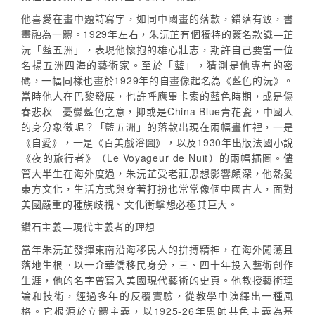
他喜愛在畫中題詩寫字，如同中國畫的落款，錯落有致，書
畫融為一體。1929年左右，朱沅芷有個獨特的簽名款識—芷
沅「藍五洲」，表現他懷抱的雄心壯志，期許自己要當一位
名揚五洲四海的藝術家。至於「藍」，猜測是他專有的密
碼，一幅同樣也畫於1929年的自畫像起名為《藍色的沅》。
當時他人在巴黎發展，也許呼應畢卡索的藍色時期，或是傷
春悲秋—憂鬱藍色之意，抑或是China Blue青花瓷，中國人
的身分象徵呢？「藍五洲」的落款出現在兩幅畫作裡，一是
《自愛》，一是《百美戲浴圖》，以及1930年出版法國小說
《夜的旅行者》（Le Voyageur de Nuit）的兩幅插圖。儘
管大半生在海外度過，朱沅芷受老莊思想影響頗深，他熱愛
東方文化，生活方式與穿著打扮也常常像個中國古人，面對
美國嚴重的種族歧視、文化衝擊想必極其巨大。
鑽石主義—現代主義者的理想
當年朱沅芷發揮東南沿海移民人的拚搏精神，在海外闖蕩且
落地生根。以一介華僑移民身分，三、四十年投入藝術創作
生涯，他的名字曾寫入美國現代藝術的史頁。他教授藝術理
論和技術，經過多年的反覆實驗，從教學中演繹出一種風
格。它根源於立體主義，以1925-26年恩師共色主義為基