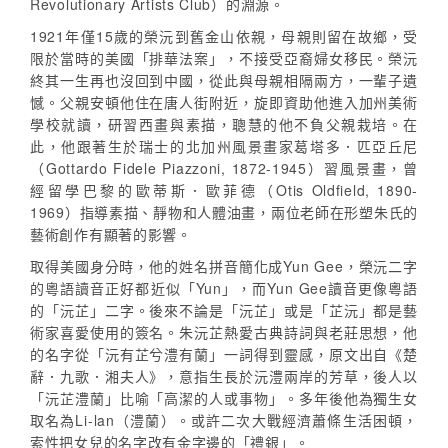
Revolutionary Artists Club）的淵源。
1921年僅15歲的榮沅到舊金山依親，母親則留在故鄉，受
限於當時的美國「排華法案」，不接受亞裔婦女移民。榮沅
終其一生再也沒回到中國，從此與母親相隔兩方，一輩子遺
憾。父親安頓他住在唐人街附近，旋即資助他進入加州美術
學校就讀，研習西畫與素描，聰慧的他不負父親栽培。在
此，他跟著生於瑞士的北加州風景畫家葛塔多．匹亞丘尼
（Gottardo Fidele Piazzoni, 1872-1945）習風景畫，曾
經留學巴黎的歐蒂斯．歐菲德（Otis Oldfield, 1890-
1969）指導素描、靜物和人體油畫，兩位老師在形塑朱氏的
藝術創作有顯著的影響。
取得美國身分時，他的姓名拼音簡化成Yun Gee，榮沅二字
的粵語讀音正好都近似「Yun」，而Yun Gee讀音更像粵語
的「沅芷」二字。後來不論是「沅芷」或是「芷沅」都是藝
術家喜愛使用的簽名。朱沅芷熱愛古典詩詞與老莊思想，他
的名字從「沅有芷兮澧有蘭」一詞得到靈感，原文出自《楚
辭．九歌．湘夫人》，意指生長於沅澧兩岸的芳草，後人以
「沅芷澧蘭」比喻「高潔的人或事物」。多年後他為獨生女
取名為Li-lan（澧蘭）。或許二次大戰經濟蕭條生活困頓，
索性把女兒的名字改有金字邊的「禮銀」。