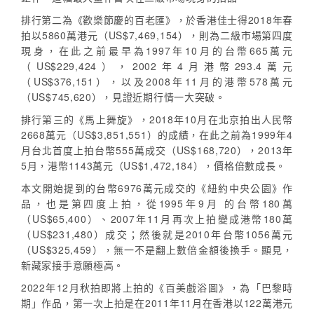
排行第二為《歡樂節慶的百老匯》，於香港佳士得2018年春
拍以5860萬港元（US$7,469,154），則為二級市場第四度
現身，在此之前最早為1997年10月的台幣665萬元
（US$229,424），2002年4月港幣293.4萬元
（US$376,151），以及2008年11月的港幣578萬元
（US$745,620），見證近期行情一大突破。
排行第三的《馬上舞旋》，2018年10月在北京拍出人民幣
2668萬元（US$3,851,551）的成績，在此之前為1999年4
月台北首度上拍台幣555萬成交（US$168,720），2013年
5月，港幣1143萬元（US$1,472,184），價格倍數成長。
本文開始提到的台幣6976萬元成交的《紐約中央公園》作
品，也是第四度上拍，從1995年9月 的台幣180萬
（US$65,400）、2007年11月再次上拍變成港幣180萬
（US$231,480）成交；然後就是2010年台幣1056萬元
（US$325,459），無一不是翻上數倍金額後換手。顯見，
新藏家接手意願極高。
2022年12月秋拍即將上拍的《百美戲浴圖》，為「巴黎時
期」作品，第一次上拍是在2011年11月在香港以122萬港元