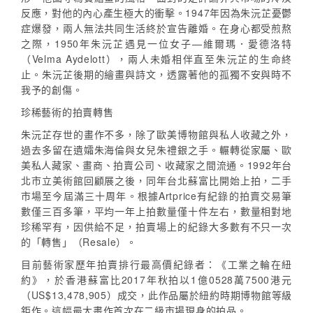
反應，對他的內心產生極大的衝擊。1947年因為朱沅芷憂鬱
症爆發，兩人無法共同生活終於宣告離婚。在身心都受煎熬
之際，1950年朱沅芷遇見一位女子—維爾瑪．愛德洛特
（Velma Aydelott），兩人未婚相伴直至朱沅芷的生命終
止。朱沅芷後期的繪畫與詩文，透露著他的孤獨不安與時不
我予的創傷。
珍稀藝術的拍賣轉售
朱沅芷存世的畫作不多，除了歐美博物館與私人收藏之外，
過去多留在遺孀朱海倫與女兒朱禮銀之手。輾轉從家屬、歐
美私人藏家、畫商、拍賣公司、收藏家之間流通。1992年台
北市立美術館回顧展之後，同年台北蘇富比開始上拍，二手
市場至今屆滿三十周年。根據Artprice有紀錄的拍賣交易筆
數僅三百多筆，平均一年上拍數量僅十件左右，數量相對地
珍稀罕有，因供給不足，拍賣場上的紀錄大多數有不只一次
的「轉售」（Resale）。
目前藝術家歷年拍賣排行最高價紀錄者：《工業之輪在紐
約》，於香港蘇富比2017年秋拍以1億0528萬7500港元
（US$13,478,905）成交，此作品屬於紐約時期博物館等級
鉅作。這幅最大畫作首次在二級市場現身的拍品。