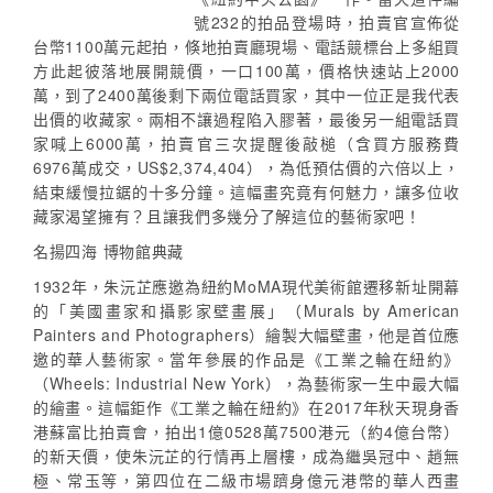
號232的拍品登場時，拍賣官宣佈從
台幣1100萬元起拍，倏地拍賣廳現場、電話競標台上多組買
方此起彼落地展開競價，一口100萬，價格快速站上2000
萬，到了2400萬後剩下兩位電話買家，其中一位正是我代表
出價的收藏家。兩相不讓過程陷入膠著，最後另一組電話買
家喊上6000萬，拍賣官三次提醒後敲槌（含買方服務費
6976萬成交，US$2,374,404），為低預估價的六倍以上，
結束緩慢拉鋸的十多分鐘。這幅畫究竟有何魅力，讓多位收
藏家渴望擁有？且讓我們多幾分了解這位的藝術家吧！
名揚四海 博物館典藏
1932年，朱沅芷應邀為紐約MoMA現代美術館遷移新址開幕
的「美國畫家和攝影家壁畫展」（Murals by American
Painters and Photographers）繪製大幅壁畫，他是首位應
邀的華人藝術家。當年參展的作品是《工業之輪在紐約》
（Wheels: Industrial New York），為藝術家一生中最大幅
的繪畫。這幅鉅作《工業之輪在紐約》在2017年秋天現身香
港蘇富比拍賣會，拍出1億0528萬7500港元（約4億台幣）
的新天價，使朱沅芷的行情再上層樓，成為繼吳冠中、趙無
極、常玉等，第四位在二級市場躋身億元港幣的華人西畫