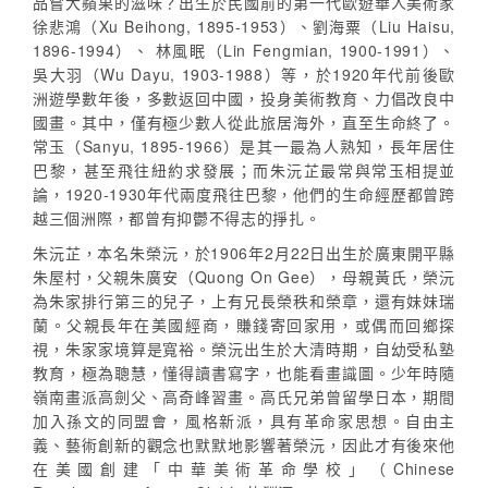
品嘗大蘋果的滋味？出生於民國前的第一代歐遊華人美術家
徐悲鴻（Xu Beihong, 1895-1953）、劉海粟（Liu Haisu,
1896-1994）、 林風眠（Lin Fengmian, 1900-1991）、
吳大羽（Wu Dayu, 1903-1988）等，於1920年代前後歐
洲遊學數年後，多數返回中國，投身美術教育、力倡改良中
國畫。其中，僅有極少數人從此旅居海外，直至生命終了。
常玉（Sanyu, 1895-1966）是其一最為人熟知，長年居住
巴黎，甚至飛往紐約求發展；而朱沅芷最常與常玉相提並
論，1920-1930年代兩度飛往巴黎，他們的生命經歷都曾跨
越三個洲際，都曾有抑鬱不得志的掙扎。
朱沅芷，本名朱榮沅，於1906年2月22日出生於廣東開平縣
朱屋村，父親朱廣安（Quong On Gee），母親黃氏，榮沅
為朱家排行第三的兒子，上有兄長榮秩和榮章，還有妹妹瑞
蘭。父親長年在美國經商，賺錢寄回家用，或偶而回鄉探
視，朱家家境算是寬裕。榮沅出生於大清時期，自幼受私塾
教育，極為聰慧，懂得讀書寫字，也能看畫識圖。少年時隨
嶺南畫派高劍父、高奇峰習畫。高氏兄弟曾留學日本，期間
加入孫文的同盟會，風格新派，具有革命家思想。自由主
義、藝術創新的觀念也默默地影響著榮沅，因此才有後來他
在美國創建「中華美術革命學校」（Chinese