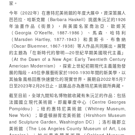
家。
今年（2022年）在惠特尼美術館的年度大展中，資深策展人
芭芭拉．哈斯克爾（Barbara Haskell）挑選朱沅芷的1926
年油畫作品《街景》，與美國名家喬治亞．歐姬芙
（Georgia O'Keeffe, 1887-1986）、馬森．哈特利
（Marsden Hartley, 1877-1943）和奧斯卡．布魯納
（Oscar Bluemner, 1867-1938）等人作品共同展出。展覽
的主題為「在新時代的黎明—20世紀早期美國現代主義」
（At the Dawn of a New Age: Early Twentieth Century
American Modernism），探索上世紀初期現代主義蓬勃發
展的階段，45位參展藝術家於1900-1930年間的新美學，以
其抽象風格回應快速變化的現實世界。展期自2022年5月7
日至2023年2月26日止，該展品亦為惠特尼美術館所典藏。
截至目前，全球九間知名博物館收藏有朱沅芷的作品：包括
法國國立現代美術館，即龐畢度中心（Centre Georges
Pompidou）；紐約惠特尼美術館（Whitney Museum,
New York）；華盛頓赫胥宏美術館（Hirshhorn Museum
and Sculpture Garden, Washington DC）；洛杉磯郡立
美術館（The Los Angeles County Museum of Art, Los