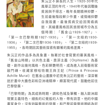
朱沅芷不算長的人生，1920-30年代
風華正茂的年代，1940年代後因戰後
貧困與不得志，晚年長期精神抑鬱，
生前最後階段鮮少作畫，或情緒抑鬱
自我毀畫，最後貧病交迫因胃癌病
逝。其繪畫風格因其旅居城市分為五
個時期：「舊金山1926-1927」、
「第一次巴黎時期1927-1930」、「第一次紐約1930-
1936」、「第二次巴黎1936-1939」、「第二次紐約1939-
1955」。各時期因其藝術探索有顯著的風格差異。
朱沅芷的作品多為具象畫，執著於社會寫實的審美風格。
「舊金山時期」以共色主義、奧菲主義（Orphisme）為基
礎，創作出幾何風格，色彩鮮艷明亮，成為進入前衛藝術家
敲門磚。收藏家穆哈特親王與王妃（Prince & Princess
Achille Murat）在舊金山畫展中初見朱沅芷的藝術，深深著
迷於畫中大膽色彩和亞洲魂精神，頗富現代感，鼓勵他前往
巴黎發展。
「巴黎時期」為其成熟時期，調和色域及筆觸，融入歐洲超
現實主義特色，細長的幻覺般的人物，帶有詩意。他的中國
畫家身分，沒有妨礙藝術的發展，和巴黎前衛藝術圈結為好