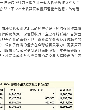
哪一波後浪正往前推進？那一號人物依舊屹立不搖？
之亦然。不少本土收藏家或畫廊經營者抱怨，為何近
。市場榮枯攸關該地區的經濟情況，經濟強國挾其優
哪裡的藝術家一定值得收藏？主要在於近幾年台灣面
並非全面性的蕭條，只是處於產業外移及經濟轉型的
F） 公佈了台灣的經濟在全球成長競爭力中高居第四
如同股票市場常常受到消息面的波動，誰是績優股？
乏，才是造成多數台灣畫家拍品交易大幅降低的主因