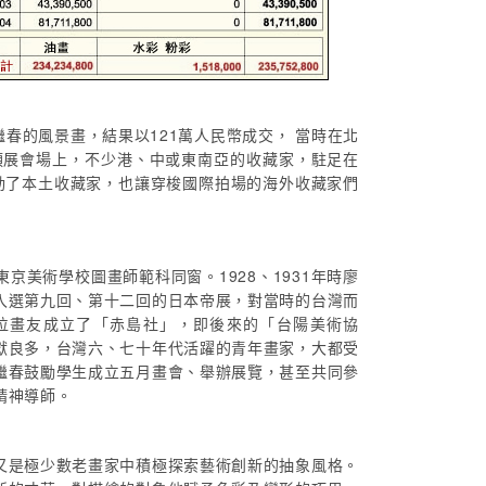
春的風景畫，結果以121萬人民幣成交， 當時在北
預展會場上，不少港、中或東南亞的收藏家，駐足在
動了本土收藏家，也讓穿梭國際拍場的海外收藏家們
美術學校圖畫師範科同窗。1928、1931年時廖
入選第九回、第十二回的日本帝展，對當時的台灣而
位畫友成立了「赤島社」，即後來的「台陽美術協
獻良多，台灣六、七十年代活躍的青年畫家，大都受
繼春鼓勵學生成立五月畫會、舉辦展覽，甚至共同參
精神導師。
又是極少數老畫家中積極探索藝術創新的抽象風格。