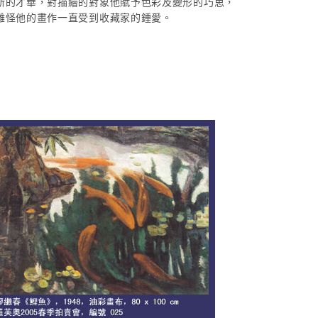
新的才華，對描繪的對象他賦予色彩及變形的巧思，
難怪他的畫作一直受到收藏家的鍾愛。