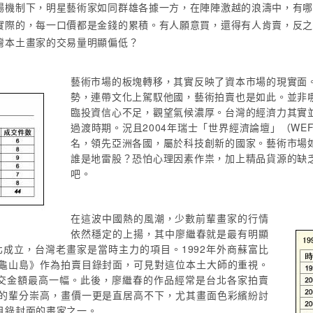
場機制下，明星藝術家如同群雄各據一方，在陣陣激越的浪濤中，有
實際的，每一口價都是金錢的累積。有人願意買，還得有人肯賣，反
灣本土畫家的交易量明顯偏低？
藝術市場的板塊轉移，其實反映了資本市場的現實面
勢，連帶文化上駕馭他國，藝術拍賣也是如此。並非
臨投資信心不足，觀望氣候濃厚。台灣的經濟力其實
過渡時期。況且2004年瑞士「世界經濟論壇」（WE
名，領先亞洲各國，屬於科技創新的國家。藝術市場
誰是地雷股？恐怕心理因素作祟，加上精品貨源的缺
吧。
在這波中國熱的風潮，少數前輩畫家的行情
依然穩定的上揚，其中廖繼春就是最有明顯
北成立，台灣老畫家是當時主力的項目。1992年外商蘇富比
龜山島》作為拍賣目錄封面，可見對這位本土大師的重視。
成交金額最高一幅。此後，廖繼春的作品經常是台北各家拍賣
的輩分崇高，畫價一更是直居高不下，尤其畫面色彩繽紛討
目錄封面的畫家之一。