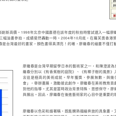
創新高價。1998年北京中國嘉德在該年度的秋拍時嘗試選入一幅廖繼
三幅油畫參拍，成績斐然轟動一時。2004年10月底，在羅芙奧香港
春是台灣最好的畫家，顏色畫得真漂亮！的確，廖繼春的繪畫不僅打
廖繼春是台灣早期留學日本的藝術家之一，和陳澄波為東京
繼春分別以《有香蕉樹的庭院》、《有椰子樹的風景》
言這是極高的美術成就。早年獲獎、參展無數，與幾
會」，舉辦畫展，激勵彼此創作。廖繼春在美術教育貢
到他的指導。尤其是當時政治背景特殊、思想保守，廖
與展出。因此，廖繼春在後進藝術家的心目中是重要的
廖繼春以色彩和諧著稱，既能嫻熟描繪奔放的具象畫，