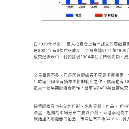
自1999年以來， 華人拍賣會上每年成交的廖繼
是2004年有8幅作品成交，金額高達8171萬1
成交紀錄表中，我們發現2004年佔了四個名額，
交易筆數不多，乃是因為廖繼春不算是多產畫家，尤
年歐遊回國帶有抽象風格的晚期之作，偶而也有19
最大一幅早期廖繼春畫作，目前以2400萬台幣成
儘管廖繼春也有創作粉彩、水彩等紙上作品， 但拍
油畫。近期的市場分布主要以台灣、香港兩地為主，
開始加入廖繼春的拍品，市場佔有率為34.2%，實