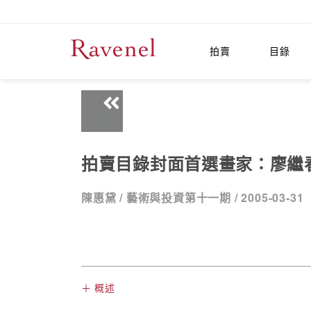
拍賣
目錄
拍賣目錄封面首選畫家：廖繼
陳惠黛 /
藝術與投資第十一期 /
2005-03-31
＋ 概述