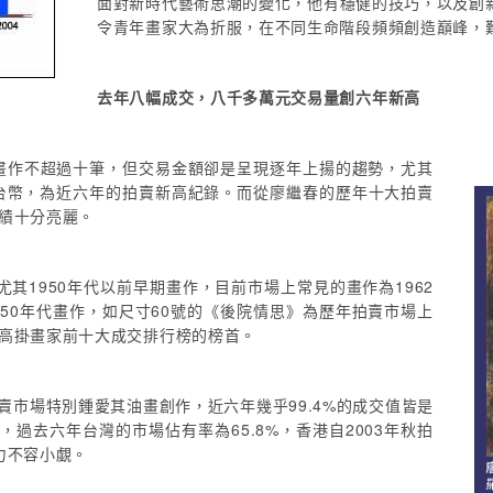
面對新時代藝術思潮的變化，他有穩健的技巧，以及創
令青年畫家大為折服，在不同生命階段頻頻創造巔峰，
去年八幅成交，八千多萬元交易量創六年新高
春畫作不超過十筆，但交易金額卻是呈現逐年上揚的趨勢，尤其
800台幣，為近六年的拍賣新高紀錄。而從廖繼春的歷年十大拍賣
成績十分亮麗。
其1950年代以前早期畫作，目前市場上常見的畫作為1962
50年代畫作，如尺寸60號的《後院情思》為歷年拍賣市場上
交高掛畫家前十大成交排行榜的榜首。
賣市場特別鍾愛其油畫創作，近六年幾乎99.4%的成交值皆是
過去六年台灣的市場佔有率為65.8%，香港自2003年秋拍
力不容小覷。