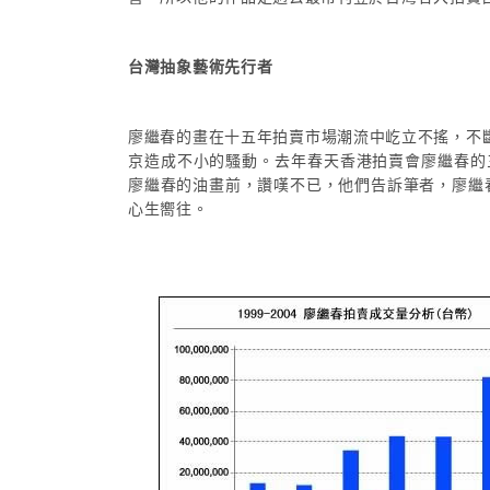
台灣抽象藝術先行者
廖繼春的畫在十五年拍賣市場潮流中屹立不搖，不斷
京造成不小的騷動。去年春天香港拍賣會廖繼春的
廖繼春的油畫前，讚嘆不已，他們告訴筆者，廖繼
心生嚮往。