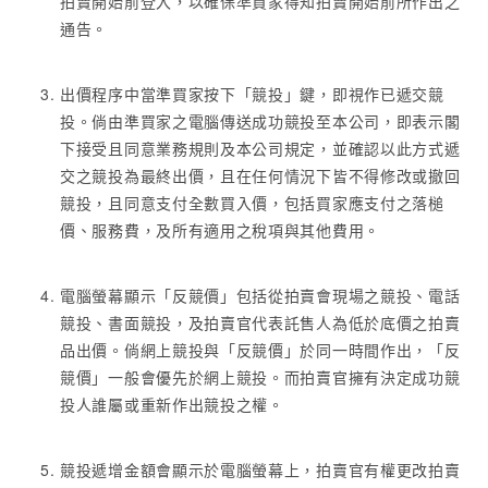
拍賣開始前登入，以確保準買家得知拍賣開始前所作出之
通告。
出價程序中當準買家按下「競投」鍵，即視作已遞交競
投。倘由準買家之電腦傳送成功競投至本公司，即表示閣
下接受且同意業務規則及本公司規定，並確認以此方式遞
交之競投為最終出價，且在任何情況下皆不得修改或撤回
競投，且同意支付全數買入價，包括買家應支付之落槌
價、服務費，及所有適用之稅項與其他費用。
電腦螢幕顯示「反競價」包括從拍賣會現場之競投、電話
競投、書面競投，及拍賣官代表託售人為低於底價之拍賣
品出價。倘網上競投與「反競價」於同一時間作出，「反
競價」一般會優先於網上競投。而拍賣官擁有決定成功競
投人誰屬或重新作出競投之權。
競投遞增金額會顯示於電腦螢幕上，拍賣官有權更改拍賣